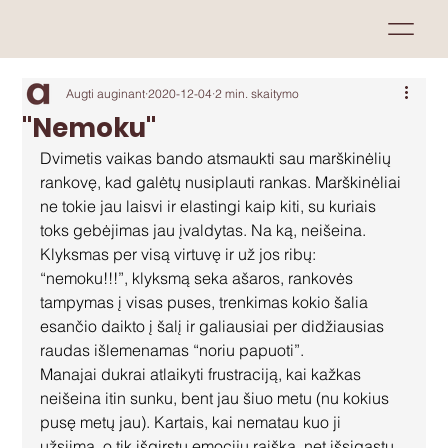
Augti auginant
2020-12-04
2 min. skaitymo
"Nemoku"
Dvimetis vaikas bando atsmaukti sau marškinėlių 
rankovę, kad galėtų nusiplauti rankas. Marškinėliai 
ne tokie jau laisvi ir elastingi kaip kiti, su kuriais 
toks gebėjimas jau įvaldytas. Na ką, neišeina. 
Klyksmas per visą virtuvę ir už jos ribų: 
“nemoku!!!”, klyksmą seka ašaros, rankovės 
tampymas į visas puses, trenkimas kokio šalia 
esančio daikto į šalį ir galiausiai per didžiausias 
raudas išlemenamas “noriu papuoti”. 
Manajai dukrai atlaikyti frustraciją, kai kažkas 
neišeina itin sunku, bent jau šiuo metu (nu kokius 
pusę metų jau). Kartais, kai nematau kuo ji 
užsiima, o tik išgirstu emocijų raišką, net išsigąstu, 