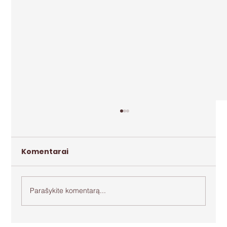
Komentarai
Parašykite komentarą...
Apie agresiją ir bejėgystę