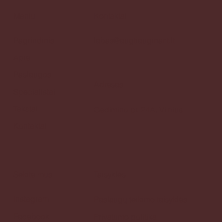
Meniu
Kontaktai
Pagrindinis
labas@augtiauginant.lt
Apie
Paslaugos
Adresas
Specialistai
Tekstai
Gedimino pr. 24A, Vilnius
Kontaktai
Sekite mus
Taisyklės
Instagram
Paslaugų teikimo taisyklės
Facebook
Privatumo politika