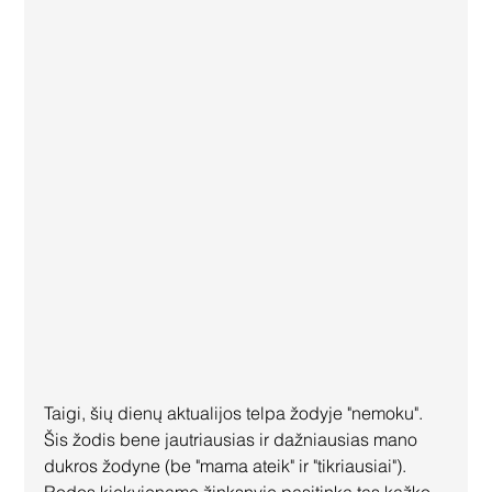
Taigi, šių dienų aktualijos telpa žodyje "nemoku". 
Šis žodis bene jautriausias ir dažniausias mano 
dukros žodyne (be "mama ateik" ir "tikriausiai"). 
Rodos kiekviename žinksnyje pasitinka tas kažko 