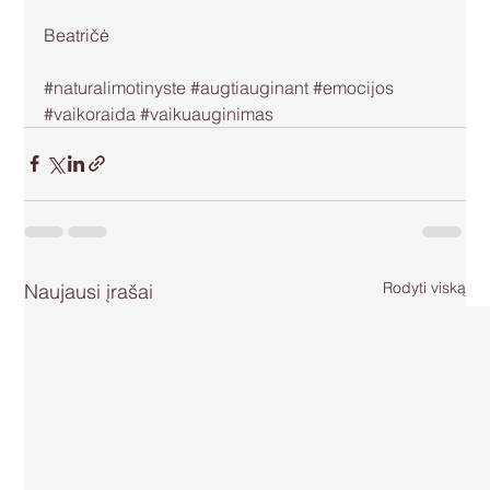
Beatričė 
#naturalimotinyste
#augtiauginant
#emocijos
#vaikoraida
#vaikuauginimas
Rodyti viską
Naujausi įrašai