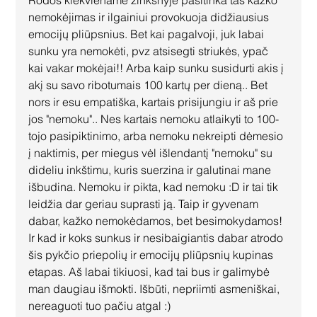
nemokėjimas ir ilgainiui provokuoja didžiausius 
emocijų pliūpsnius. Bet kai pagalvoji, juk labai 
sunku yra nemokėti, pvz atsisegti striukės, ypač 
kai vakar mokėjai!! Arba kaip sunku susidurti akis į 
akį su savo ribotumais 100 kartų per dieną.. Bet 
nors ir esu empatiška, kartais prisijungiu ir aš prie 
jos "nemoku".. Nes kartais nemoku atlaikyti to 100-
tojo pasipiktinimo, arba nemoku nekreipti dėmesio 
į naktimis, per miegus vėl išlendantį "nemoku" su 
dideliu inkštimu, kuris suerzina ir galutinai mane 
išbudina. Nemoku ir pikta, kad nemoku :D ir tai tik 
leidžia dar geriau suprasti ją. Taip ir gyvenam 
dabar, kažko nemokėdamos, bet besimokydamos! 
Ir kad ir koks sunkus ir nesibaigiantis dabar atrodo 
šis pykčio priepolių ir emocijų pliūpsnių kupinas 
etapas. Aš labai tikiuosi, kad tai bus ir galimybė 
man daugiau išmokti. Išbūti, nepriimti asmeniškai, 
nereaguoti tuo pačiu atgal :)