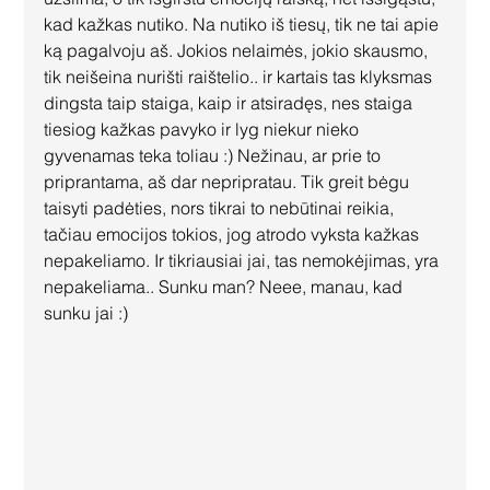
kad kažkas nutiko. Na nutiko iš tiesų, tik ne tai apie 
ką pagalvoju aš. Jokios nelaimės, jokio skausmo, 
tik neišeina nurišti raištelio.. ir kartais tas klyksmas 
dingsta taip staiga, kaip ir atsiradęs, nes staiga 
tiesiog kažkas pavyko ir lyg niekur nieko 
gyvenamas teka toliau :) Nežinau, ar prie to 
priprantama, aš dar nepripratau. Tik greit bėgu 
taisyti padėties, nors tikrai to nebūtinai reikia, 
tačiau emocijos tokios, jog atrodo vyksta kažkas 
nepakeliamo. Ir tikriausiai jai, tas nemokėjimas, yra 
nepakeliama.. Sunku man? Neee, manau, kad 
sunku jai :)