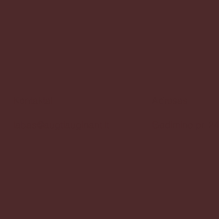
Kontaktai
Adresas
Gedimino pr. 24
labas@augtiauginant.lt