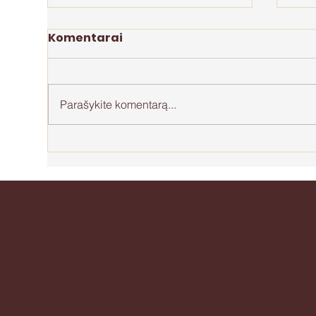
Komentarai
Parašykite komentarą...
Perdegimas motinystėje
Api
be