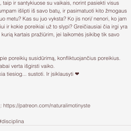
, taip ir santykiuose su vaikais, norint pasiekti visus 
rumpam išlipti iš savo batų, ir pasimatuoti kito žmogaus 
tuo metu? Kas su juo vyksta? Ko jis nori/ nenori, ko jam 
i ir kokie poreikiai už to slypi? Greičiausiai čia irgi yra 
s, kurią kartais pražiūrim, jei laikomės įsikibę tik savo 
pie poreikių susidūrimą, konfliktuojančius poreikius. 
abai verta išgirsti vaiko.
a tiesiog... sustoti. Ir įsiklausyti ❤
: 
https://patreon.com/naturalimotinyste
#disciplina