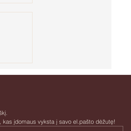
motinystę
kį.
i, kas įdomaus vyksta į savo el.pašto dėžutę!