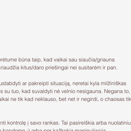
orėtume būna taip, kad vaikai sau siaučia/griauna 
iaudžia kitus/daro priešingai nei susitarėm ir pan.
us su tuo, kad suvaldyti nė velnio nesigauna. Negana to,
ikai ne tik kad neklauso, bet net ir negirdi, o chaosas tik
nti kontrolę į savo rankas. Tai pasireiškia arba nuolatiniu
ką bandome :) arba per kažkokią manipuliaciją 