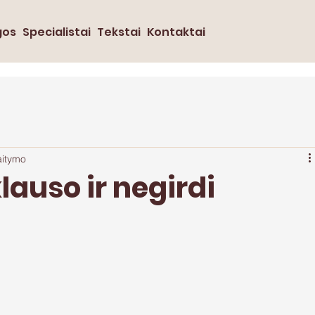
gos
Specialistai
Tekstai
Kontaktai
aitymo
lauso ir negirdi