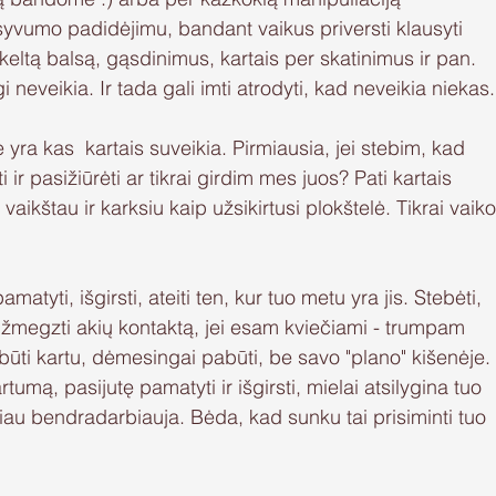
yvumo padidėjimu, bandant vaikus priversti klausyti 
eltą balsą, gąsdinimus, kartais per skatinimus ir pan. 
i neveikia. Ir tada gali imti atrodyti, kad neveikia niekas.
se yra kas  kartais suveikia. Pirmiausia, jei stebim, kad 
 ir pasižiūrėti ar tikrai girdim mes juos? Pati kartais 
vaikštau ir karksiu kaip užsikirtusi plokštelė. Tikrai vaiko
Užmegzti akių kontaktą, jei esam kviečiami - trumpam 
pabūti kartu, dėmesingai pabūti, be savo "plano" kišenėje.
rtumą, pasijutę pamatyti ir išgirsti, mielai atsilygina tuo 
liau bendradarbiauja. Bėda, kad sunku tai prisiminti tuo 