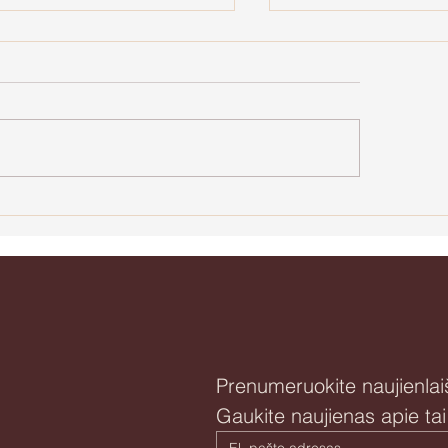
Apie Natūralią 
e agresiją ir
jėgystę
Prenumeruokite naujienlaiš
Gaukite naujienas apie ta