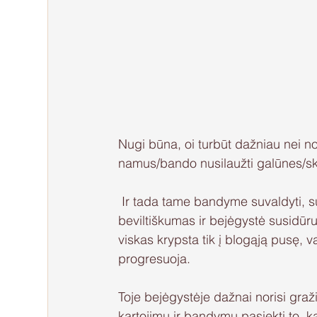
Nugi būna, oi turbūt dažniau nei n
namus/bando nusilaužti galūnes/skr
 Ir tada tame bandyme suvaldyti, sustabdyti ar pakreipti situaciją, neretai kyla milžiniškas 
beviltiškumas ir bejėgystė susidūr
viskas krypsta tik į blogąją pusę, va
progresuoja.
Toje bejėgystėje dažnai norisi graži
kartojimu ir bandymu pasiekti to, 