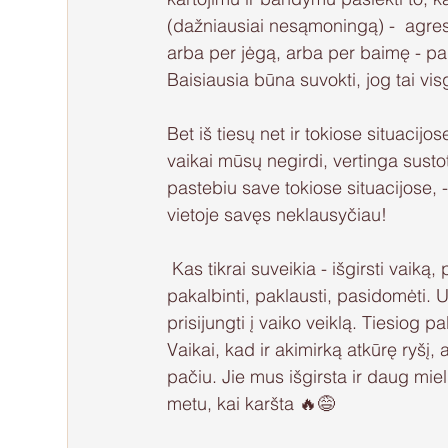
(dažniausiai nesąmoningą) -  agres
arba per jėgą, arba per baimę - pak
Baisiausia būna suvokti, jog tai visg
Bet iš tiesų net ir tokiose situacijo
vaikai mūsų negirdi, vertinga sustoti
pastebiu save tokiose situacijose, - 
vietoje savęs neklausyčiau! 
 Kas tikrai suveikia - išgirsti vaiką, pamatyti, išgirsti, ateiti ten, kur tuo metu yra jis. Stebėti, 
pakalbinti, paklausti, pasidomėti. 
prisijungti į vaiko veiklą. Tiesiog 
Vaikai, kad ir akimirką atkūrę ryšį, a
pačiu. Jie mus išgirsta ir daug mie
metu, kai karšta 🔥😅