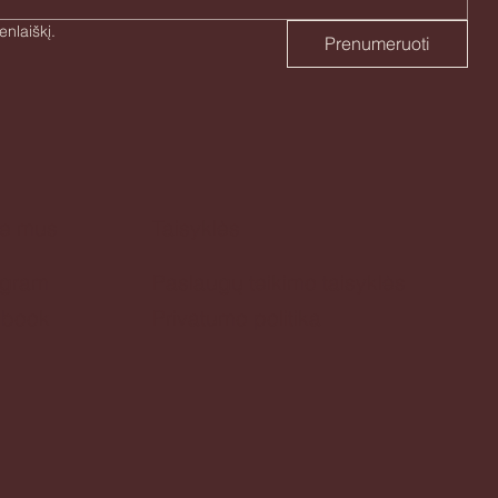
Taip, sutinku prenumeruoti naujienlaiškį. 
Prenumeruoti
te mus
Taisyklės
agram
Paslaugų teikimo taisyklės
ebook
Privatumo politika