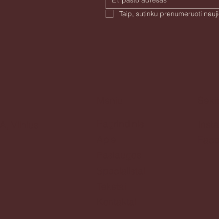
Meniu
Seki
Pagrindinis
Inst
A, Vilnius
Apie
Fac
Paslaugos
Specialistai
Tekstai
Kontaktai