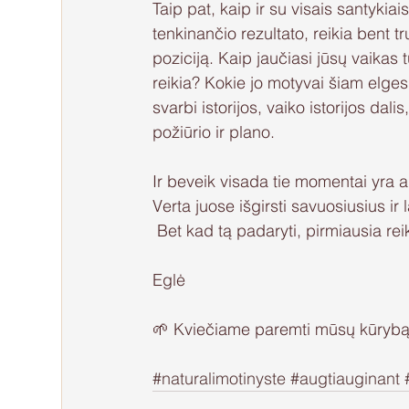
Taip pat, kaip ir su visais santykiais
tenkinančio rezultato, reikia bent t
poziciją. Kaip jaučiasi jūsų vaikas 
reikia? Kokie jo motyvai šiam elgesiu
svarbi istorijos, vaiko istorijos dali
požiūrio ir plano.
Ir beveik visada tie momentai yra a
Verta juose išgirsti savuosiusius ir l
 Bet kad tą padaryti, pirmiausia reiki
Eglė
🌱 Kviečiame paremti mūsų kūrybą
#naturalimotinyste
#augtiauginant