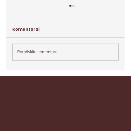
Komentarai
Parašykite komentarą...
Apie agresiją ir bejėgystę