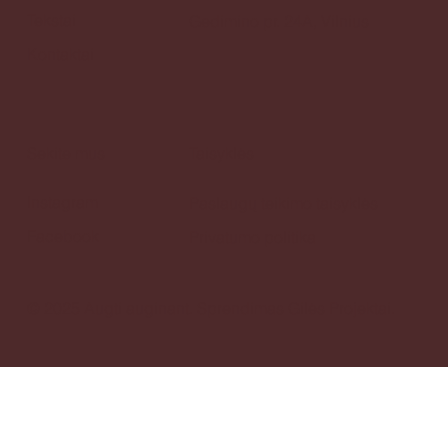
Tekstai
Gedimino pr. 24A, Vilnius
Kontaktai
Sekite mus
Taisyklės
Instagram
Paslaugų teikimo taisyklės
Facebook
Privatumo politika
© 2025 Augti auginant.
Sprendimas
Gilės Projektai.