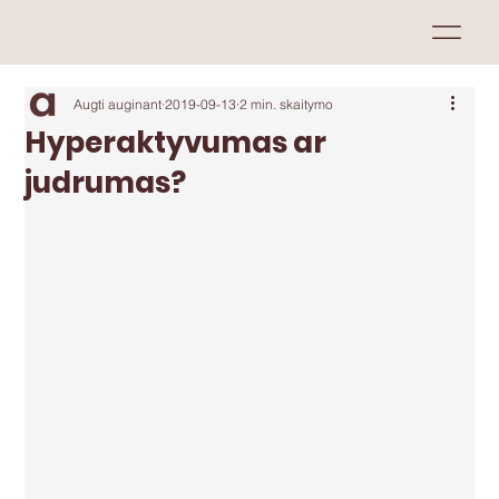
Augti auginant
2019-09-13
2 min. skaitymo
Hyperaktyvumas ar
judrumas?