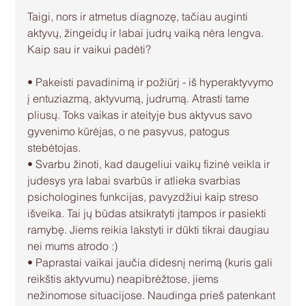
Taigi, nors ir atmetus diagnozę, tačiau auginti 
aktyvų, žingeidų ir labai judrų vaiką nėra lengva.
Kaip sau ir vaikui padėti?
• Pakeisti pavadinimą ir požiūrį - iš hyperaktyvymo 
į entuziazmą, aktyvumą, judrumą. Atrasti tame 
pliusų. Toks vaikas ir ateityje bus aktyvus savo 
gyvenimo kūrėjas, o ne pasyvus, patogus 
stebėtojas.
• Svarbu žinoti, kad daugeliui vaikų fizinė veikla ir 
judesys yra labai svarbūs ir atlieka svarbias 
psichologines funkcijas, pavyzdžiui kaip streso 
išveika. Tai jų būdas atsikratyti įtampos ir pasiekti 
ramybę. Jiems reikia lakstyti ir dūkti tikrai daugiau 
nei mums atrodo :)
• Paprastai vaikai jaučia didesnį nerimą (kuris gali 
reikštis aktyvumu) neapibrėžtose, jiems 
nežinomose situacijose. Naudinga prieš patenkant 