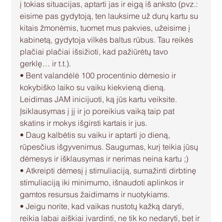
į tokias situacijas, aptarti jas ir eigą iš anksto (pvz.: 
eisime pas gydytoją, ten lauksime už durų kartu su 
kitais žmonėmis, tuomet mus pakvies, užeisime į 
kabinetą, gydytoja vilkės baltus rūbus. Tau reikės 
plačiai plačiai išsižioti, kad pažiūrėtų tavo 
gerklę… ir t.t.).
• Bent valandėlė 100 procentinio dėmesio ir 
kokybiško laiko su vaiku kiekvieną dieną. 
Leidimas JAM inicijuoti, ką jūs kartu veiksite. 
Įsiklausymas į jį ir jo poreikius vaiką taip pat 
skatins ir mokys išgirsti kartais ir jus.
• Daug kalbėtis su vaiku ir aptarti jo dieną, 
rūpesčius išgyvenimus. Saugumas, kurį teikia jūsų 
dėmesys ir išklausymas ir nerimas neina kartu ;)
• Atkreipti dėmesį į stimuliaciją, sumažinti dirbtinę 
stimuliaciją iki minimumo, išnaudoti aplinkos ir 
gamtos resursus žaidimams ir nuotykiams.
• Jeigu norite, kad vaikas nustotų kažką daryti, 
reikia labai aiškiai įvardinti, ne tik ko nedaryti, bet ir 