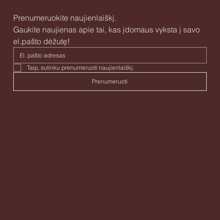
Prenumeruokite naujienlaiškį.
Gaukite naujienas apie tai, kas įdomaus vyksta į savo 
el.pašto dėžutę!
Taip, sutinku prenumeruoti naujienlaiškį. 
Prenumeruoti
Meniu
Kontaktai
Pagrindinis
labas@augtiauginant.lt
Apie
Paslaugos
Adresas
Specialistai