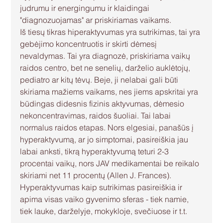
judrumu ir energingumu ir klaidingai 
"diagnozuojamas" ar priskiriamas vaikams.
Iš tiesų tikras hiperaktyvumas yra sutrikimas, tai yra 
gebėjimo koncentruotis ir skirti dėmesį 
nevaldymas. Tai yra diagnozė, priskiriama vaikų 
raidos centro, bet ne senelių, darželio auklėtojų, 
pediatro ar kitų tėvų. Beje, ji nelabai gali būti 
skiriama mažiems vaikams, nes jiems apskritai yra 
būdingas didesnis fizinis aktyvumas, dėmesio 
nekoncentravimas, raidos šuoliai. Tai labai 
normalus raidos etapas. Nors elgesiai, panašūs į 
hyperaktyvumą, ar jo simptomai, pasireiškia jau 
labai anksti, tikrą hyperaktyvumą teturi 2-3 
procentai vaikų, nors JAV medikamentai be reikalo 
skiriami net 11 procentų (Allen J. Frances). 
Hyperaktyvumas kaip sutrikimas pasireiškia ir 
apima visas vaiko gyvenimo sferas - tiek namie, 
tiek lauke, darželyje, mokykloje, svečiuose ir t.t.