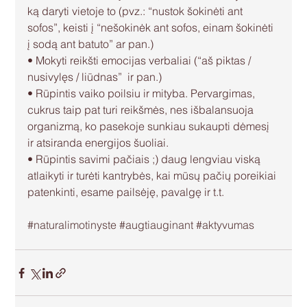
ką daryti vietoje to (pvz.: “nustok šokinėti ant 
sofos”, keisti į “nešokinėk ant sofos, einam šokinėti 
į sodą ant batuto” ar pan.)
• Mokyti reikšti emocijas verbaliai (“aš piktas / 
nusivylęs / liūdnas”  ir pan.)
• Rūpintis vaiko poilsiu ir mityba. Pervargimas, 
cukrus taip pat turi reikšmės, nes išbalansuoja 
organizmą, ko pasekoje sunkiau sukaupti dėmesį 
ir atsiranda energijos šuoliai.
• Rūpintis savimi pačiais ;) daug lengviau viską 
atlaikyti ir turėti kantrybės, kai mūsų pačių poreikiai 
patenkinti, esame pailsėję, pavalgę ir t.t.
#naturalimotinyste
#augtiauginant
#aktyvumas