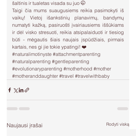
šaltinis ir tualetas visada su juo 🤭
Taigi čia mums suaugusiems reikia pasimokyti iš 
vaikų! Vietoj išankstinių planavimų, bandymų 
numatyti kažką, pasiruošti įvairiausiems iššūkiams 
ir dėl visko stresuoti, reikia atsipalaiduoti ir tiesiog 
būti - mėgautis šiais naujais įspūdžiais, pirmais 
kartais, nes gi jie tokie ypatingi! ❤️
#naturalimotinyste
#attachmentparenting
#naturalparenting
#gentleparenting
#evolutionaryparenting
#motherhood
#mother
#motheranddaughter
#travel
#travelwithbaby
Rodyti viską
Naujausi įrašai