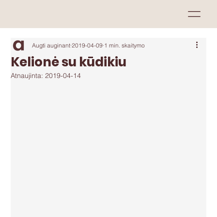
Augti auginant
2019-04-09
1 min. skaitymo
Kelionė su kūdikiu
Atnaujinta:
2019-04-14