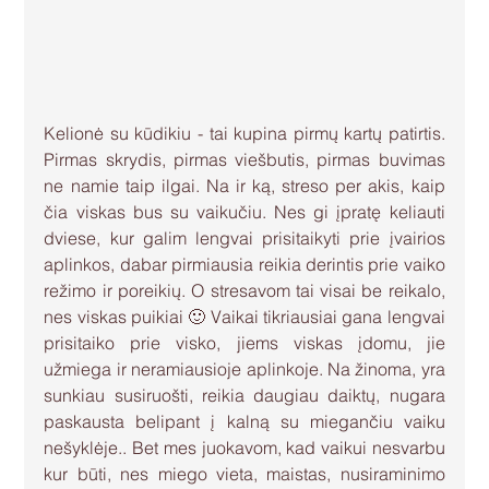
Kelionė su kūdikiu - tai kupina pirmų kartų patirtis. 
Pirmas skrydis, pirmas viešbutis, pirmas buvimas 
ne namie taip ilgai. Na ir ką, streso per akis, kaip 
čia viskas bus su vaikučiu. Nes gi įpratę keliauti 
dviese, kur galim lengvai prisitaikyti prie įvairios 
aplinkos, dabar pirmiausia reikia derintis prie vaiko 
režimo ir poreikių. O stresavom tai visai be reikalo, 
nes viskas puikiai 🙂 Vaikai tikriausiai gana lengvai 
prisitaiko prie visko, jiems viskas įdomu, jie 
užmiega ir neramiausioje aplinkoje. Na žinoma, yra 
sunkiau susiruošti, reikia daugiau daiktų, nugara 
paskausta belipant į kalną su miegančiu vaiku 
nešyklėje.. Bet mes juokavom, kad vaikui nesvarbu 
kur būti, nes miego vieta, maistas, nusiraminimo 