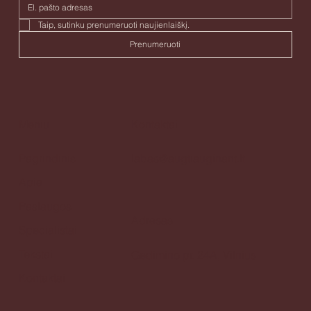
Taip, sutinku prenumeruoti naujienlaiškį. 
Prenumeruoti
Meniu
Kontaktai
Pagrindinis
labas@augtiauginant.lt
Apie
Paslaugos
Adresas
Specialistai
Tekstai
Gedimino pr. 24A, Vilnius
Kontaktai