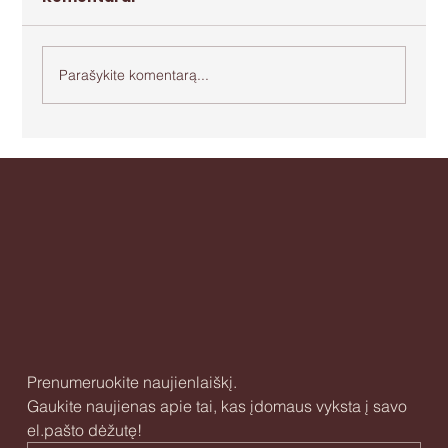
Parašykite komentarą...
Apie agresiją ir bejėgystę
Prenumeruokite naujienlaiškį.
Gaukite naujienas apie tai, kas įdomaus vyksta į savo 
el.pašto dėžutę!