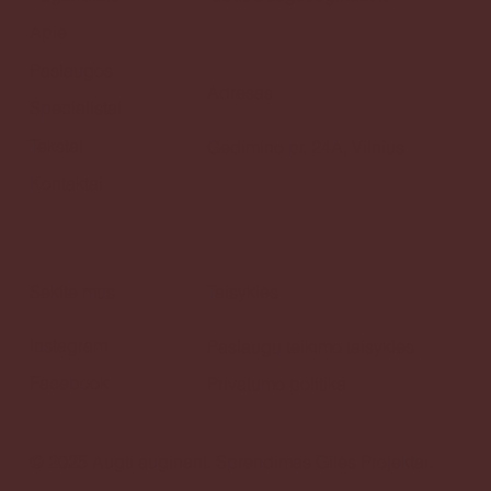
Apie
Paslaugos
Adresas
Specialistai
Tekstai
Gedimino pr. 24A, Vilnius
Kontaktai
Sekite mus
Taisyklės
Instagram
Paslaugų teikimo taisyklės
Facebook
Privatumo politika
© 2025 Augti auginant.
Sprendimas
Gilės Projektai.