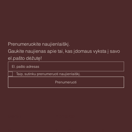
Prenumeruokite naujienlaiškį.
Gaukite naujienas apie tai, kas įdomaus vyksta į savo 
el.pašto dėžutę!
Taip, sutinku prenumeruoti naujienlaiškį. 
Prenumeruoti
Meniu
Kontaktai
Pagrindinis
labas@augtiauginant.lt