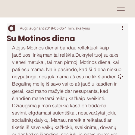
Augti auginant
2019-05-05
1 min. skaitymo
Su Motinos diena
Atėjus Motinos dienai bandau reflektuoti kaip 
jaučiuosi ir ką man tai reiškia.Dukrytei tuoj sukaks 
vieneri metukai, tai man pirmoji Motinos diena, kai 
pati esu mama. Na ir pasirodo, kad ši diena niekuo 
neypatinga, nes juk mama aš esu ne tik šiandien 🙂
Begalinę meilę iš savo vaiko aš jaučiu kasdien ir 
gerai, kad mano mažylė dar nesupranta, kad 
šiandien mane tarsi reiktų kažkaip sveikinti. 
Džiaugsmą ji man suteikia kasdien būdama 
savimi, elgdamasi autentiškai, nesuvaržytai jokių 
socialinių dalykų. Manau, nereikia reikalauti ar 
tikėtis iš savo vaikų kažkokių sveikinimų, dovanų 
ar dar kažko šiandien, nes juk jie patys mums yra 