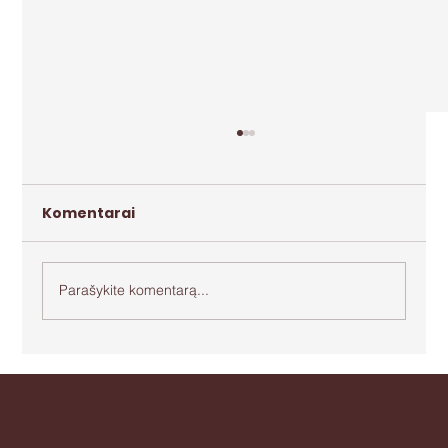
Komentarai
Parašykite komentarą...
Apie agresiją ir bejėgystę