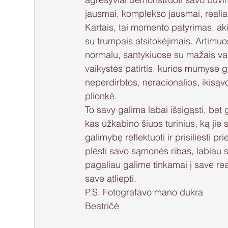
jausmai, komplekso jausmai, realiai 
Kartais, tai momento patyrimas, aki
su trumpais atsitokėjimais. Artimu
normalu, santykiuose su mažais vai
vaikystės patirtis, kurios mumyse gi
neperdirbtos, neracionalios, ikisąvo
plionkė. 
To savy galima labai išsigąsti, bet 
kas užkabino šiuos turinius, ką ji
galimybę reflektuoti ir prisiliesti pr
plėsti savo sąmonės ribas, labiau su
pagaliau galime tinkamai į save rea
save atliepti.
P.S. Fotografavo mano dukra
Beatričė 