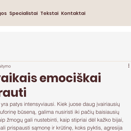
gos
Specialistai
Tekstai
Kontaktai
aitymo
vaikais emociškai
rauti
i yra patys intensyviausi. Kiek juose daug įvairiausių 
uforinę būseną, galima nusiristi iki pačių baisiausių 
p žmogų gali nustebinti, kaip stipriai dėl kažko bijai, 
ali prispausti sąmonę ir krūtinę, koks pyktis, agresija 