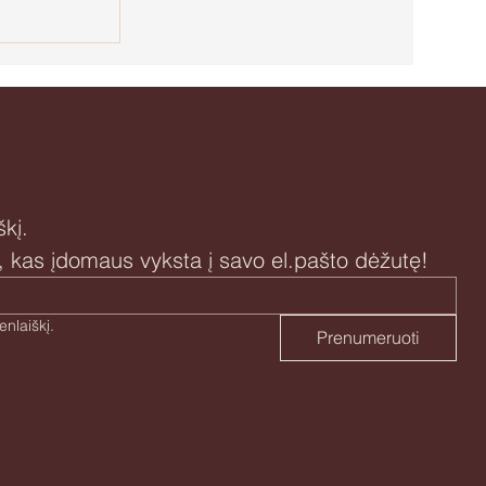
motinystę
kį.
i, kas įdomaus vyksta į savo el.pašto dėžutę!
Taip, sutinku prenumeruoti naujienlaiškį. 
Prenumeruoti