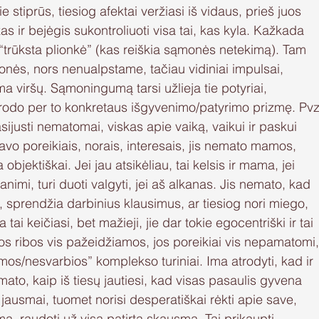
 stiprūs, tiesiog afektai veržiasi iš vidaus, prieš juos 
 ir bejėgis sukontroliuoti visa tai, kas kyla. Kažkada 
“trūksta plionkė” (kas reiškia sąmonės netekimą). Tam 
nės, nors nenualpstame, tačiau vidiniai impulsai, 
a viršų. Sąmoningumą tarsi užlieja tie potyriai, 
rodo per to konkretaus išgyvenimo/patyrimo prizmę. Pvz
sijusti nematomai, viskas apie vaiką, vaikui ir paskui 
avo poreikiais, norais, interesais, jis nemato mamos, 
ektiškai. Jei jau atsikėliau, tai kelsis ir mama, jei 
animi, turi duoti valgyti, jei aš alkanas. Jis nemato, kad 
 sprendžia darbinius klausimus, ar tiesiog nori miego, 
tai keičiasi, bet mažieji, jie dar tokie egocentriški ir tai 
mos ribos vis pažeidžiamos, jos poreikiai vis nepamatomi,
/nesvarbios” komplekso turiniai. Ima atrodyti, kad ir 
ato, kaip iš tiesų jautiesi, kad visas pasaulis gyvena 
 jausmai, tuomet norisi desperatiškai rėkti apie save, 
, raudoti už visą patirtą skausmą. Tai prikaupti 