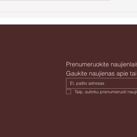
Apie Natūralią 
e agresiją ir
jėgystę
Prenumeruokite naujienlaiš
Gaukite naujienas apie ta