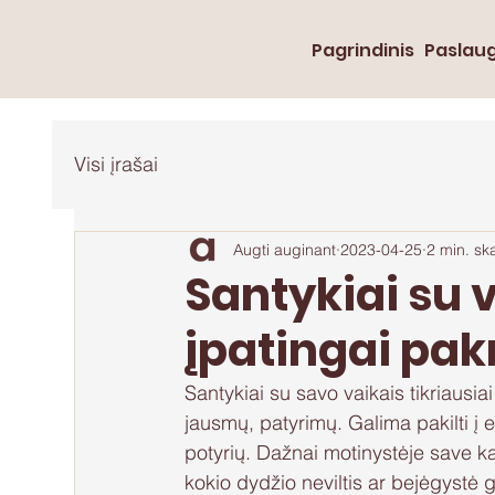
Pagrindinis
Paslau
Visi įrašai
Augti auginant
2023-04-25
2 min. sk
Santykiai su 
įpatingai pak
Santykiai su savo vaikais tikriausia
jausmų, patyrimų. Galima pakilti į e
potyrių. Dažnai motinystėje save kai
kokio dydžio neviltis ar bejėgystė g