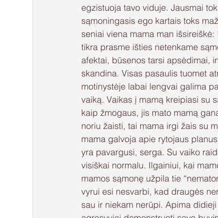
egzistuoja tavo viduje. Jausmai tokie
sąmoningasis ego kartais toks mažas
seniai viena mama man išsireiškė: 
tikra prasme išties netenkame sąmo
afektai, būsenos tarsi apsėdimai, im
skandina. Visas pasaulis tuomet at
motinystėje labai lengvai galima pa
vaiką. Vaikas į mamą kreipiasi su s
kaip žmogaus, jis mato mamą gana obj
noriu žaisti, tai mama irgi žais su m
mama galvoja apie rytojaus planus,
yra pavargusi, serga. Su vaiko raida 
visiškai normalu. Ilgainiui, kai ma
mamos sąmonę užpila tie “nematomos
vyrui esi nesvarbi, kad draugės nem
sau ir niekam nerūpi. Apima didieji
agresyviai demonstruoti savo buvimą