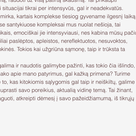
situacijai tikrai per intensyvūs, gal ir neadekvatūs. 
mirka, kartais komplekse tiesiog gyvename ilgesnį laiką
ose santykiuose kompleksai mus nuolat nešioja, tai 
kais, emociškai jie intensyviausi, nes kabina mūsų pači
liai paslėptos, apleistos, nereflektuotos, nesuvoktos, 
kinės. Tokios kai užgriūna sąmonę, taip ir trūksta ta 
galima ir naudotis galimybe pažinti, kas tokio čia išlindo,
e sako apie mano patyrimus, gal kažką primena? Turime 
ie to, kas kitokiomis sąlygomis gal taip ir neiškiltų, galime
prasti savo poreikius, aktualią vidinę temą. Tai žinant, 
guoti, atkreipti dėmesį į savo pažeidžiamumą, iš tikrųjų 