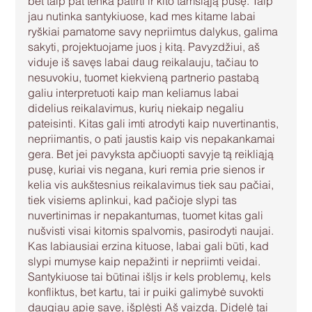
bet taip pat tenka patirti ir kito tamsiąją pusę. Taip 
jau nutinka santykiuose, kad mes kitame labai 
ryškiai pamatome savy nepriimtus dalykus, galima 
sakyti, projektuojame juos į kitą. Pavyzdžiui, aš 
viduje iš savęs labai daug reikalauju, tačiau to 
nesuvokiu, tuomet kiekvieną partnerio pastabą 
galiu interpretuoti kaip man keliamus labai 
didelius reikalavimus, kurių niekaip negaliu 
pateisinti. Kitas gali imti atrodyti kaip nuvertinantis, 
nepriimantis, o pati jaustis kaip vis nepakankamai 
gera. Bet jei pavyksta apčiuopti savyje tą reikliąją 
pusę, kuriai vis negana, kuri remia prie sienos ir 
kelia vis aukštesnius reikalavimus tiek sau pačiai, 
tiek visiems aplinkui, kad pačioje slypi tas 
nuvertinimas ir nepakantumas, tuomet kitas gali 
nušvisti visai kitomis spalvomis, pasirodyti naujai. 
Kas labiausiai erzina kituose, labai gali būti, kad 
slypi mumyse kaip nepažinti ir nepriimti veidai. 
Santykiuose tai būtinai išlįs ir kels problemų, kels 
konfliktus, bet kartu, tai ir puiki galimybė suvokti 
daugiau apie save, išplėsti Aš vaizdą. Didelė tai 