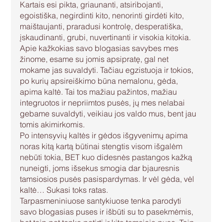
Kartais esi pikta, griaunanti, atsiribojanti, 
egoistiška, negirdinti kito, nenorinti girdėti kito, 
maištaujanti, praradusi kontrolę, desperatiška, 
įskaudinanti, grubi, nuvertinanti ir visokia kitokia. 
Apie kažkokias savo blogasias savybes mes 
žinome, esame su jomis apsipratę, gal net 
mokame jas suvaldyti. Tačiau egzistuoja ir tokios, 
po kurių apsireiškimo būna nemalonu, gėda, 
apima kaltė. Tai tos mažiau pažintos, mažiau 
integruotos ir nepriimtos pusės, jų mes nelabai 
gebame suvaldyti, veikiau jos valdo mus, bent jau 
tomis akimirkomis. 
Po intensyvių kaltės ir gėdos išgyvenimų apima 
noras kitą kartą būtinai stengtis visom išgalėm 
nebūti tokia, BET kuo didesnės pastangos kažką 
nuneigti, joms išsekus smogia dar bjauresnis 
tamsiosios pusės pasispardymas. Ir vėl gėda, vėl 
kaltė… Sukasi toks ratas. 
Tarpasmeniniuose santykiuose tenka parodyti 
savo blogasias puses ir išbūti su to pasekmėmis, 