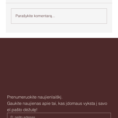
Parašykite komentarą...
Apie agresiją ir bejėgystę
Prenumeruokite naujienlaiškį.
Gaukite naujienas apie tai, kas įdomaus vyksta į savo 
el.pašto dėžutę!