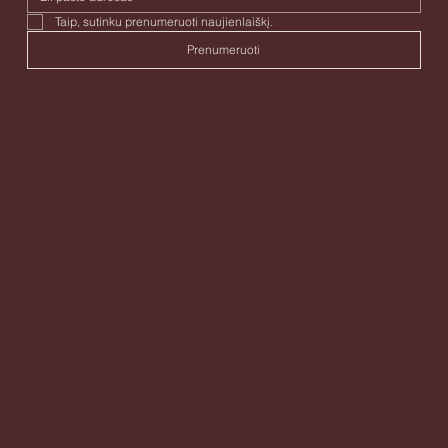
Taip, sutinku prenumeruoti naujienlaiškį. 
Prenumeruoti
Meniu
Kontaktai
Pagrindinis
labas@augtiauginant.lt
Apie
Paslaugos
Adresas
Specialistai
Tekstai
Gedimino pr. 24A, Vilnius
Kontaktai