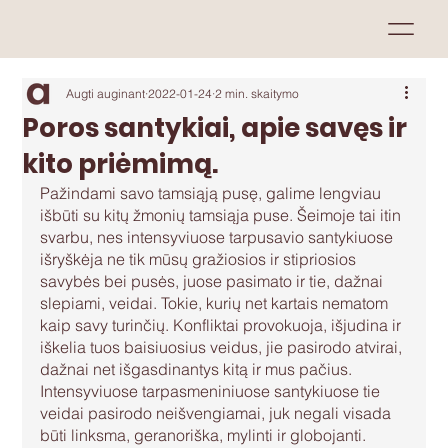
Augti auginant
2022-01-24
2 min. skaitymo
Poros santykiai, apie savęs ir
kito priėmimą.
Pažindami savo tamsiąją pusę, galime lengviau 
išbūti su kitų žmonių tamsiąja puse. Šeimoje tai itin 
svarbu, nes intensyviuose tarpusavio santykiuose 
išryškėja ne tik mūsų gražiosios ir stipriosios 
savybės bei pusės, juose pasimato ir tie, dažnai 
slepiami, veidai. Tokie, kurių net kartais nematom 
kaip savy turinčių. Konfliktai provokuoja, išjudina ir 
iškelia tuos baisiuosius veidus, jie pasirodo atvirai, 
dažnai net išgasdinantys kitą ir mus pačius. 
Intensyviuose tarpasmeniniuose santykiuose tie 
veidai pasirodo neišvengiamai, juk negali visada 
būti linksma, geranoriška, mylinti ir globojanti. 