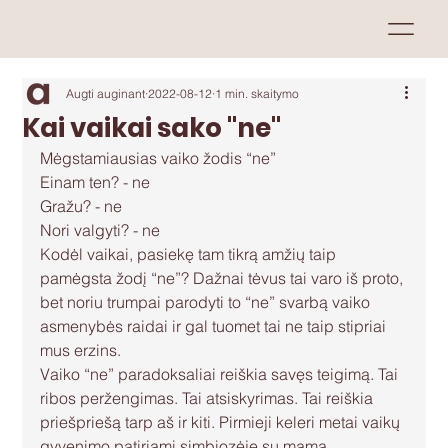
Augti auginant
2022-08-12
1 min. skaitymo
Kai vaikai sako "ne"
Mėgstamiausias vaiko žodis “ne”
Einam ten? - ne
Gražu? - ne
Nori valgyti? - ne
Kodėl vaikai, pasiekę tam tikrą amžių taip 
pamėgsta žodį “ne”? Dažnai tėvus tai varo iš proto, 
bet noriu trumpai parodyti to “ne” svarbą vaiko 
asmenybės raidai ir gal tuomet tai ne taip stipriai 
mus erzins. 
Vaiko “ne” paradoksaliai reiškia savęs teigimą. Tai 
ribos peržengimas. Tai atsiskyrimas. Tai reiškia 
priešpriešą tarp aš ir kiti. Pirmieji keleri metai vaikų 
gyvenimo patiriami simbiozėje su mama, 