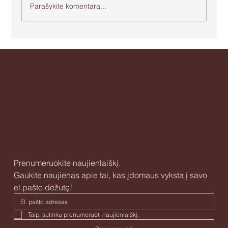
Parašykite komentarą...
Apie agresiją ir bejėgystę
Prenumeruokite naujienlaiškį.
Gaukite naujienas apie tai, kas įdomaus vyksta į savo 
el.pašto dėžutę!
Taip, sutinku prenumeruoti naujienlaiškį. 