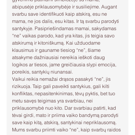
abipusėje priklausomybėje ir susiliejime. Augant 
svarbu save identifikuoti kaip atskirą, esu ne 
mama, ne jos dalis, esu kitas. Ir tą svarbu parodyti 
santykyje. Pasipriešindamas mamai, sakydamas 
“ne” vaikas parodo, kad yra kitas, jis teigia savo 
atskirumą ir kitoniškumą. Kai užduodame 
klausimus ir gauname tiesiog “ne”, šiame 
atsakyme dažniausiai nereikia ieškoti daug 
logikos ar tiesos, jame greičiausia slypi emocija, 
poreikis, santykių niunansai. 
Vaikui reikia nemažai drąsos pasakyti “ne”, jis 
rizikuoja. Taip gali paveikti santykius, gali kilti 
konfliktas, nepasitenkinimas, tėvų pyktis, bet tuo 
metu savęs teigimas yra svarbiau, nei 
priklausomybė nuo kito. Dar svarbiau patirti, kad 
tėvai girdi, mato ir priima vaiko bandymą parodyti 
save kaip kitą, atskirą, santykinai nepriklausomą.
Mums svarbu priimti vaiko “ne”, kaip svarbų raidos 