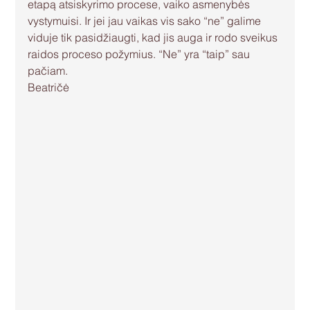
etapą atsiskyrimo procese, vaiko asmenybės 
vystymuisi. Ir jei jau vaikas vis sako “ne” galime 
viduje tik pasidžiaugti, kad jis auga ir rodo sveikus 
raidos proceso požymius. “Ne” yra “taip” sau 
pačiam.
Beatričė 