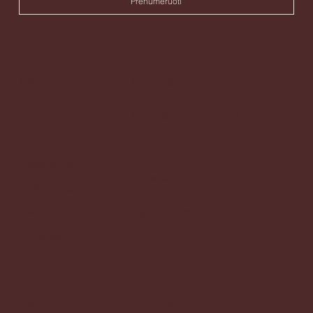
Prenumeruoti
Meniu
Kontaktai
Pagrindinis
labas@augtiauginant.lt
Apie
Paslaugos
Adresas
Specialistai
Tekstai
Gedimino pr. 24A, Vilnius
Kontaktai
Sekite mus
Taisyklės