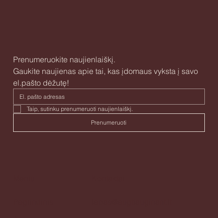
Prenumeruokite naujienlaiškį.
Gaukite naujienas apie tai, kas įdomaus vyksta į savo 
el.pašto dėžutę!
Taip, sutinku prenumeruoti naujienlaiškį. 
Prenumeruoti
Meniu
Kontaktai
Pagrindinis
labas@augtiauginant.lt