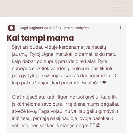
Augti auginant
2019-05-31
2 min. skaitymo
Kai tampi mama
Šįryt atsibudau viduje kerbenama įvairiausių 
jausmų. Rytoj Ugnei metukai, o pernai, tokiu metu 
kaip dabar, po truputį prasidėjo reikalai! Ryte 
nubėgus šiek tiek vandenų, nulėkusi pasitikrinti 
pas gydytoją, sužinojau, kad aš dar negimdau. O 
taip pat sužinojau, kad pagimdė Beatričė! ❤
O aš nujaučiau, kad į ligoninę tuoj gryšiu. Kaip tik 
įsikūrinėjome savo bute, ir tą dieną mums pagaliau 
atvežė lovą. Pagalvojau: nu va, jau galiu gimdyti :) 
ir iš tiesų, pirmąją naktį naujoje lovoje pašokau 3 
val. ryto, nes kažkas iš manęs bėga! 🤦‍♀️😂