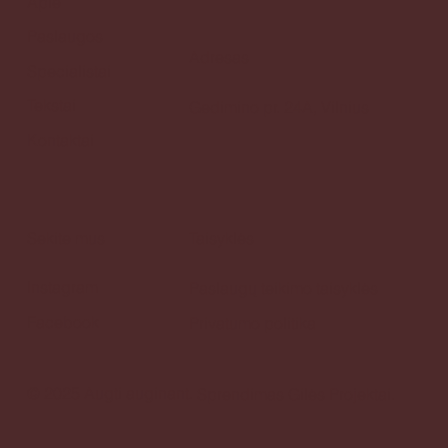
Apie
Paslaugos
Adresas
Specialistai
Tekstai
Gedimino pr. 24A, Vilnius
Kontaktai
Sekite mus
Taisyklės
Instagram
Paslaugų teikimo taisyklės
Facebook
Privatumo politika
© 2025 Augti auginant.
Sprendimas
Gilės Projektai.