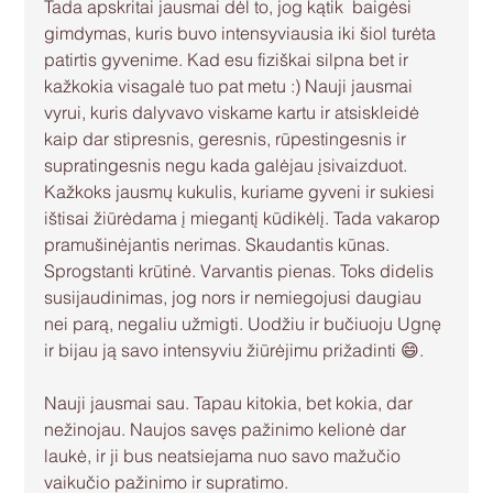
Tada apskritai jausmai dėl to, jog kątik  baigėsi 
gimdymas, kuris buvo intensyviausia iki šiol turėta 
patirtis gyvenime. Kad esu fiziškai silpna bet ir 
kažkokia visagalė tuo pat metu :) Nauji jausmai 
vyrui, kuris dalyvavo viskame kartu ir atsiskleidė 
kaip dar stipresnis, geresnis, rūpestingesnis ir 
supratingesnis negu kada galėjau įsivaizduot. 
Kažkoks jausmų kukulis, kuriame gyveni ir sukiesi 
ištisai žiūrėdama į miegantį kūdikėlį. Tada vakarop 
pramušinėjantis nerimas. Skaudantis kūnas.  
Sprogstanti krūtinė. Varvantis pienas. Toks didelis 
susijaudinimas, jog nors ir nemiegojusi daugiau 
nei parą, negaliu užmigti. Uodžiu ir bučiuoju Ugnę 
ir bijau ją savo intensyviu žiūrėjimu prižadinti 😄.
Nauji jausmai sau. Tapau kitokia, bet kokia, dar 
nežinojau. Naujos savęs pažinimo kelionė dar 
laukė, ir ji bus neatsiejama nuo savo mažučio 
vaikučio pažinimo ir supratimo.