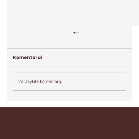
Komentarai
Parašykite komentarą...
Apie agresiją ir bejėgystę