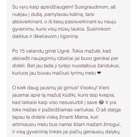
Su vyru kaip apsidžiaugėm! Susigraudinom, aš 
nuėjau į dušą, pamylavau katiną, tarsi 
atsisveikinant, o iš tiesų pasisveikinant su nauju 
gyvenimu, kuris visų mūsų laukia. Susirinkom 
daiktus ir iškeliavom į ligoninę.
Po 15 valandų gimė Ugnė. Tokia mažutė, kad  
atsivežti naujagimių rūbeliai jai buvo gerokai per 
dideli. Bet jau tada ji turėjo nuostabius žandukus, 
kuriuos jau buvau mačiusi tyrimų metu ❤
O kiek daug jausmų jai gimus! Visokių! Vieni 
jausmai apie tą mažutį kūdikį, kuris taip kvepia, 
kad laikaisi kaip viso nesusiurbti į save 😂 Ir yra 
toks mažas ir pažeidžiamas varliukas. O aš staiga 
tapau ta didelė viską žinanti Mama, kuri 
artimiausiu metu bus namai šitam mažam žmogui, 
ir visą gyvenimą linkės jai pačių geriausių dalykų. 