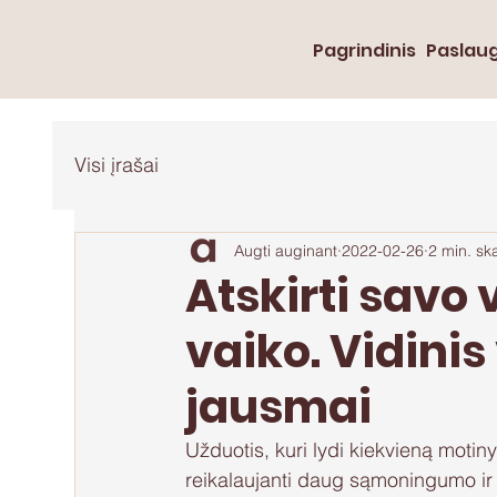
Pagrindinis
Paslau
Visi įrašai
Augti auginant
2022-02-26
2 min. sk
Atskirti savo 
vaiko. Vidinis
jausmai
Užduotis, kuri lydi kiekvieną motiny
reikalaujanti daug sąmoningumo ir