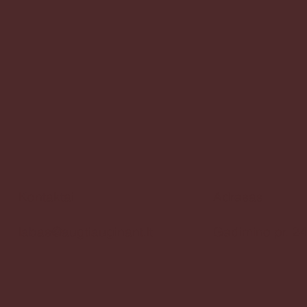
Kontaktai
Adresas
Gedimino pr. 24
labas@augtiauginant.lt