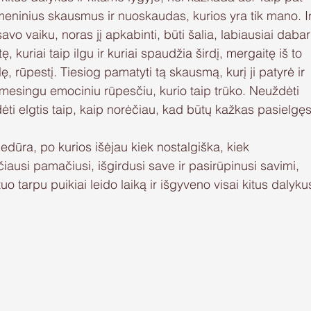
meninius skausmus ir nuoskaudas, kurios yra tik mano. Ir
 savo vaiku, noras jį apkabinti, būti šalia, labiausiai dabar
, kuriai taip ilgu ir kuriai spaudžia širdį, mergaitę iš to 
lę, rūpestį. Tiesiog pamatyti tą skausmą, kurį ji patyrė ir 
u dėmesingu emociniu rūpesčiu, kurio taip trūko. Neuždėti 
ėti elgtis taip, kaip norėčiau, kad būtų kažkas pasielgęs
edūra, po kurios išėjau kiek nostalgiška, kiek 
učiausi pamačiusi, išgirdusi save ir pasirūpinusi savimi, 
o tarpu puikiai leido laiką ir išgyveno visai kitus dalyku