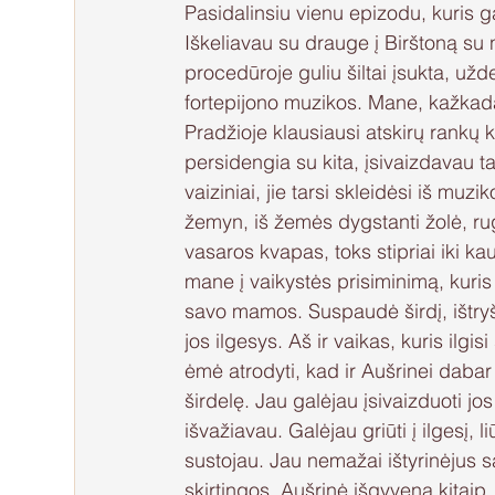
Pasidalinsiu vienu epizodu, kuris ga
Iškeliavau su drauge į Birštoną su n
procedūroje guliu šiltai įsukta, už
fortepijono muzikos. Mane, kažkada 
Pradžioje klausiausi atskirų rankų 
persidengia su kita, įsivaizdavau tar
vaiziniai, jie tarsi skleidėsi iš muz
žemyn, iš žemės dygstanti žolė, rugi
vasaros kvapas, toks stipriai iki ka
mane į vaikystės prisiminimą, kuris
savo mamos. Suspaudė širdį, ištryšk
jos ilgesys. Aš ir vaikas, kuris ilgi
ėmė atrodyti, kad ir Aušrinei dabar
širdelę. Jau galėjau įsivaizduoti jos
išvažiavau. Galėjau griūti į ilgesį, l
sustojau. Jau nemažai ištyrinėjus sa
skirtingos. Aušrinė išgyvena kitaip,