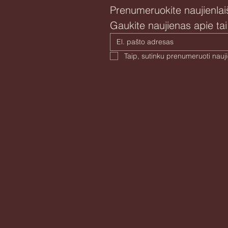
Prenumeruokite naujienlaiš
Gaukite naujienas apie ta
Meniu
Seki
Pagrindinis
Inst
A, Vilnius
Apie
Fac
Paslaugos
Specialistai