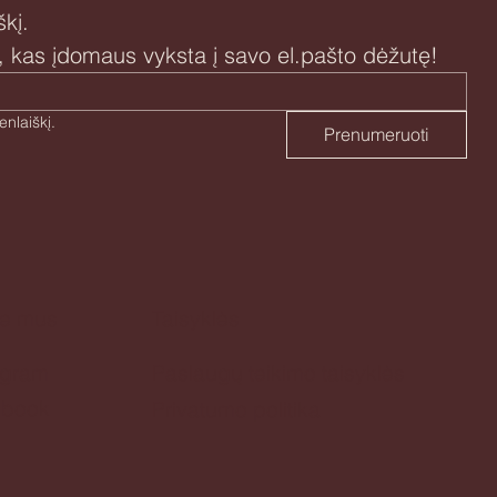
kį.
i, kas įdomaus vyksta į savo el.pašto dėžutę!
Taip, sutinku prenumeruoti naujienlaiškį. 
Prenumeruoti
te mus
Taisyklės
agram
Paslaugų teikimo taisyklės
ebook
Privatumo politika