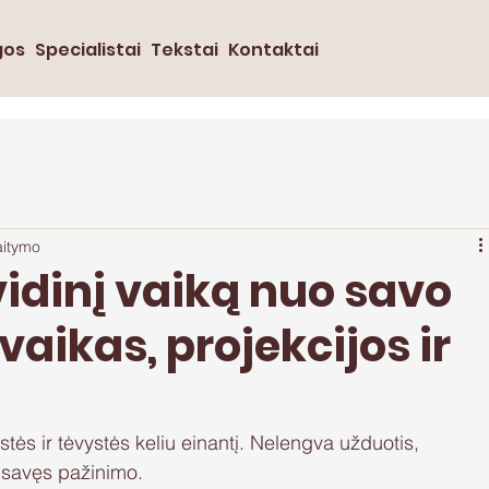
gos
Specialistai
Tekstai
Kontaktai
aitymo
vidinį vaiką nuo savo
 vaikas, projekcijos ir
stės ir tėvystės keliu einantį. Nelengva užduotis, 
 savęs pažinimo. 