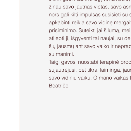
žinau savo jautrias vietas, savo as
nors gali kilti impulsas susisieti su
apkabinti reikia savo vidinę mergaitę
prisiminimo. Suteikti jai šilumą, mei
atliepti jį, išgyventi tai naujai, s
šių jausmų ant savo vaiko ir neprad
su manimi. 
Taigi gavosi nuostabi terapinė proc
sujautrėjusi, bet tikrai laiminga, ja
savo vidiniu vaiku. O mano vaikas tu
Beatričė 