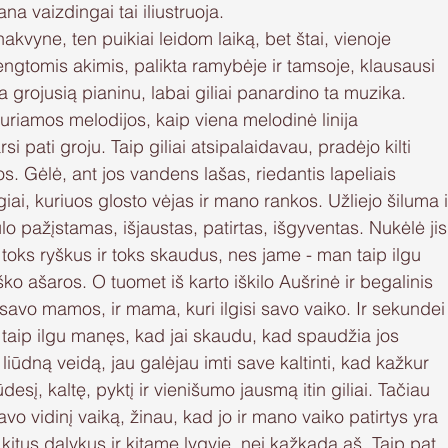
na vaizdingai tai iliustruoja.
akvyne, ten puikiai leidom laiką, bet štai, vienoje 
dengtomis akimis, palikta ramybėje ir tamsoje, klausausi 
grojusią pianinu, labai giliai panardino ta muzika. 
kuriamos melodijos, kaip viena melodinė linija 
si pati groju. Taip giliai atsipalaidavau, pradėjo kilti 
ikos. Gėlė, ant jos vandens lašas, riedantis lapeliais 
ai, kuriuos glosto vėjas ir mano rankos. Užliejo šiluma i
ulo pažįstamas, išjaustas, patirtas, išgyventas. Nukėlė jis
 toks ryškus ir toks skaudus, nes jame - man taip ilgu 
o ašaros. O tuomet iš karto iškilo Aušrinė ir begalinis 
si savo mamos, ir mama, kuri ilgisi savo vaiko. Ir sekundei
 taip ilgu manęs, kad jai skaudu, kad spaudžia jos 
 liūdną veidą, jau galėjau imti save kaltinti, kad kažkur 
iūdesį, kaltę, pyktį ir vienišumo jausmą itin giliai. Tačiau 
vo vidinį vaiką, žinau, kad jo ir mano vaiko patirtys yra 
 kitus dalykus ir kitame lygyje, nei kažkada aš. Taip pat 