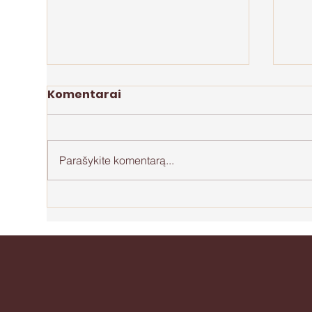
Komentarai
Parašykite komentarą...
Perdegimas motinystėje
Api
be