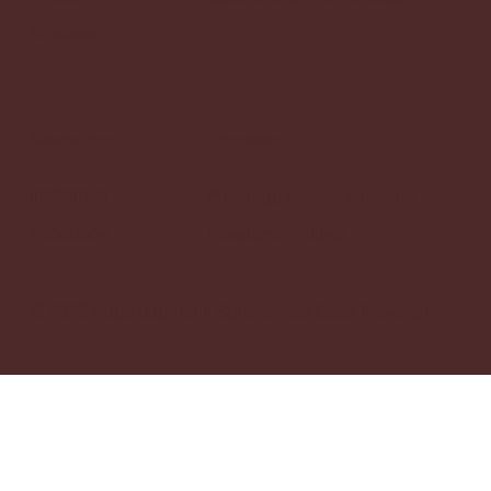
Kontaktai
Sekite mus
Taisyklės
Instagram
Paslaugų teikimo taisyklės
Facebook
Privatumo politika
© 2025 Augti auginant.
Sprendimas
Gilės Projektai.