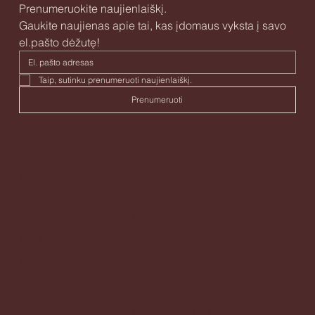
Prenumeruokite naujienlaiškį.
Gaukite naujienas apie tai, kas įdomaus vyksta į savo 
el.pašto dėžutę!
Taip, sutinku prenumeruoti naujienlaiškį. 
Prenumeruoti
Meniu
Kontaktai
Pagrindinis
labas@augtiauginant.lt
Apie
Paslaugos
Adresas
Specialistai
Tekstai
Gedimino pr. 24A, Vilnius