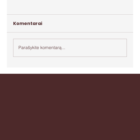
Komentarai
Parašykite komentarą...
Apie agresiją ir bejėgystę