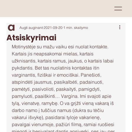
Augti auginant
2021-09-20
1 min. skaitymo
Atsiskyrimai
Motinystėje su mažu vaiku esi nuolat kontakte. 
Kartais jis neapsakomai mielas, kartais 
užknisantis, kartais ramus, jaukus, o kartais labai 
pykdantis. Bet tas nuolatinis kontaktas itin 
varginantis, fiziškai ir emociškai. Panešioti, 
atspindėti jausmus, pasikalbėti, padainuoti, 
pamėtyti, pasivolioti, paskaityti, pamigdyti, 
pamyluoti, paaiškinti… Vargina. Imi svajoti apie 
tylą, vienatvę, ramybę. O va grįžti vieną vakarą iš 
darbo namo į tuščius namus (dukra su tėčiu 
vakarui išvykę), pasidarai tyloje vakarienę, 
pavalgai vienumoje, pažiūri filmą, ramiai ruošiesi 
miegoti ir besivalant dantis apsiverki, nes jau per 