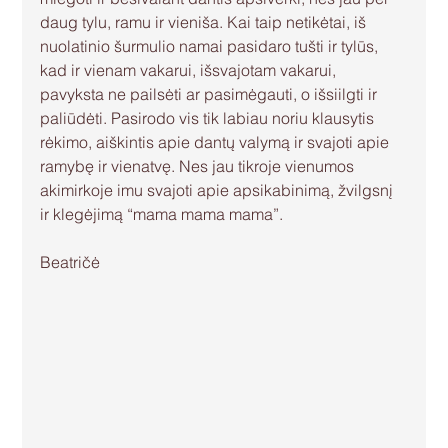
daug tylu, ramu ir vieniša. Kai taip netikėtai, iš 
nuolatinio šurmulio namai pasidaro tušti ir tylūs, 
kad ir vienam vakarui, išsvajotam vakarui, 
pavyksta ne pailsėti ar pasimėgauti, o išsiilgti ir 
paliūdėti. Pasirodo vis tik labiau noriu klausytis 
rėkimo, aiškintis apie dantų valymą ir svajoti apie 
ramybę ir vienatvę. Nes jau tikroje vienumos 
akimirkoje imu svajoti apie apsikabinimą, žvilgsnį 
ir klegėjimą “mama mama mama”.
Beatričė