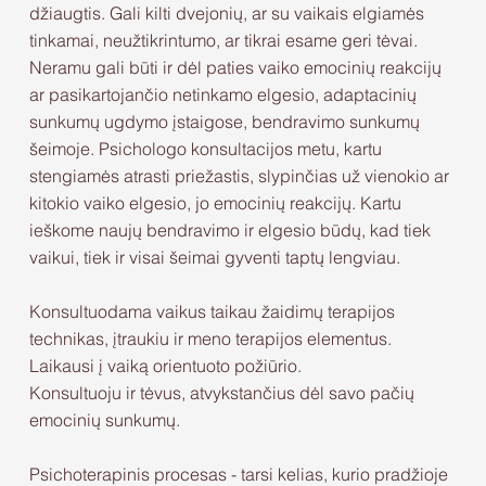
džiaugtis. Gali kilti dvejonių, ar su vaikais elgiamės
tinkamai, neužtikrintumo, ar tikrai esame geri tėvai.
Neramu gali būti ir dėl paties vaiko emocinių reakcijų
ar pasikartojančio netinkamo elgesio, adaptacinių
sunkumų ugdymo įstaigose, bendravimo sunkumų
šeimoje. Psichologo konsultacijos metu, kartu
stengiamės atrasti priežastis, slypinčias už vienokio ar
kitokio vaiko elgesio, jo emocinių reakcijų. Kartu
ieškome naujų bendravimo ir elgesio būdų, kad tiek
vaikui, tiek ir visai šeimai gyventi taptų lengviau.
Konsultuodama vaikus taikau žaidimų terapijos
technikas, įtraukiu ir meno terapijos elementus.
Laikausi į vaiką orientuoto požiūrio.
Konsultuoju ir tėvus, atvykstančius dėl savo pačių
emocinių sunkumų.
Psichoterapinis procesas - tarsi kelias, kurio pradžioje