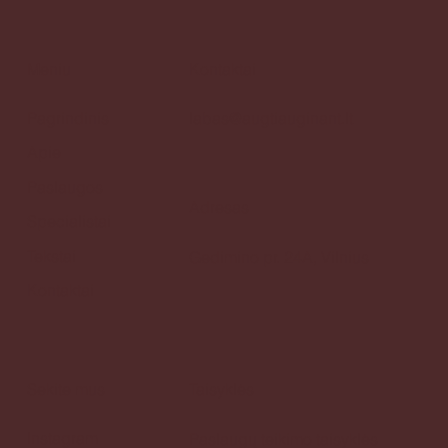
Meniu
Kontaktai
Pagrindinis
labas@augtiauginant.lt
Apie
Paslaugos
Adresas
Specialistai
Tekstai
Gedimino pr. 24A, Vilnius
Kontaktai
Sekite mus
Taisyklės
Instagram
Paslaugų teikimo taisyklės