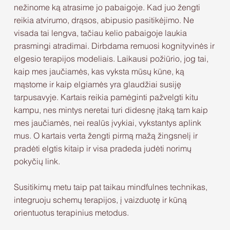
nežinome ką atrasime jo pabaigoje. Kad juo žengti
reikia atvirumo, drąsos, abipusio pasitikėjimo. Ne
visada tai lengva, tačiau kelio pabaigoje laukia
prasmingi atradimai. Dirbdama remuosi kognityvinės ir
elgesio terapijos modeliais. Laikausi požiūrio, jog tai,
kaip mes jaučiamės, kas vyksta mūsų kūne, ką
mąstome ir kaip elgiamės yra glaudžiai susiję
tarpusavyje. Kartais reikia pamėginti pažvelgti kitu
kampu, nes mintys neretai turi didesnę įtaką tam kaip
mes jaučiamės, nei realūs įvykiai, vykstantys aplink
mus. O kartais verta žengti pirmą mažą žingsnelį ir
pradėti elgtis kitaip ir visa pradeda judėti norimų
pokyčių link.
Susitikimų metu taip pat taikau mindfulnes technikas,
integruoju schemų terapijos, į vaizduotę ir kūną
orientuotus terapinius metodus.