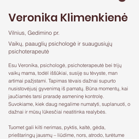
Veronika Klimenkienė
Vilnius, Gedimino pr.
Vaikų, paauglių psichologė ir suaugusiųjų
psichoterapeutė
Esu Veronika, psichologė, psichoterapeutė bei trijų
vaikų mama, todėl iššūkiai, susiję su tėvyste, man
artimai pažįstami. Tapimas tėvais dažnai supurto
nusistovėjusį gyvenimą iš pamatų. Būna momentų, kai
jaučiamės tarsi praradę asmeninę kontrolę.
Suvokiame, kiek daug negalime numatyti, suplanuoti, o
dažnai ir mūsų lūkesčiai neatitinka realybės.
Tuomet gali kilti nerimas, pyktis, kaltė, gėda,
prieštaringų jausmų – liūdime, nors, atrodo, turėtume