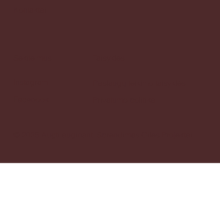
Kontaktai
Sekite mus
Taisyklės
Instagram
Paslaugų teikimo taisyklės
Facebook
Privatumo politika
© 2025 Augti auginant.
Sprendimas
Gilės Projektai.