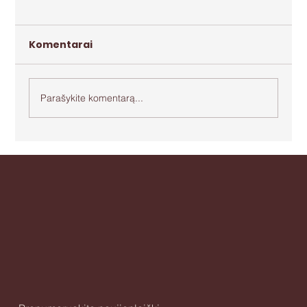
Komentarai
Parašykite komentarą...
Apie agresiją ir bejėgystę