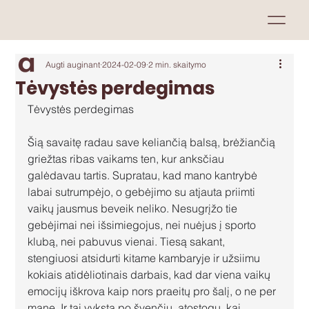
Augti auginant
2024-02-09
2 min. skaitymo
Tėvystės perdegimas
Tėvystės perdegimas
Šią savaitę radau save keliančią balsą, brėžiančią 
griežtas ribas vaikams ten, kur anksčiau 
galėdavau tartis. Supratau, kad mano kantrybė 
labai sutrumpėjo, o gebėjimo su atjauta priimti 
vaikų jausmus beveik neliko. Nesugrįžo tie 
gebėjimai nei išsimiegojus, nei nuėjus į sporto 
klubą, nei pabuvus vienai. Tiesą sakant, 
stengiuosi atsidurti kitame kambaryje ir užsiimu 
kokiais atidėliotinais darbais, kad dar viena vaikų 
emocijų iškrova kaip nors praeitų pro šalį, o ne per 
mane. Ir tai vyksta po švenčių, atostogų, kai 