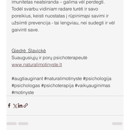
imunitetas neatsiranda – galima vėl perdegti. 
Todėl svarbu vidiniam radare turėti ir savo 
poreikius, keisti nuostatas į rūpinimąsi savimi ir 
užsiimti prevencija - tai lengviau, nei sudegti ir vėl 
gaivinti save.
Giedrė  Slavickė
Suaugusiųjų ir porų psichoterapeutė
www.naturalimotinyste.lt
#augtiauginant
#naturalimotinyste
#psichologija
#psichologas
#psichoterapija
#vaikųauginimas
#motinyste