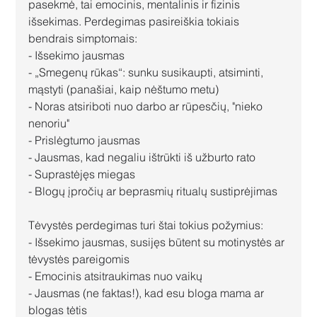
pasekmė, tai emocinis, mentalinis ir fizinis 
išsekimas. Perdegimas pasireiškia tokiais 
bendrais simptomais:
- Išsekimo jausmas
- „Smegenų rūkas“: sunku susikaupti, atsiminti, 
mąstyti (panašiai, kaip nėštumo metu)
- Noras atsiriboti nuo darbo ar rūpesčių, "nieko 
nenoriu"
- Prislėgtumo jausmas
- Jausmas, kad negaliu ištrūkti iš užburto rato
- Suprastėjęs miegas
- Blogų įpročių ar beprasmių ritualų sustiprėjimas
Tėvystės perdegimas turi štai tokius požymius:
- Išsekimo jausmas, susijęs būtent su motinystės ar 
tėvystės pareigomis
- Emocinis atsitraukimas nuo vaikų
- Jausmas (ne faktas!), kad esu bloga mama ar 
blogas tėtis