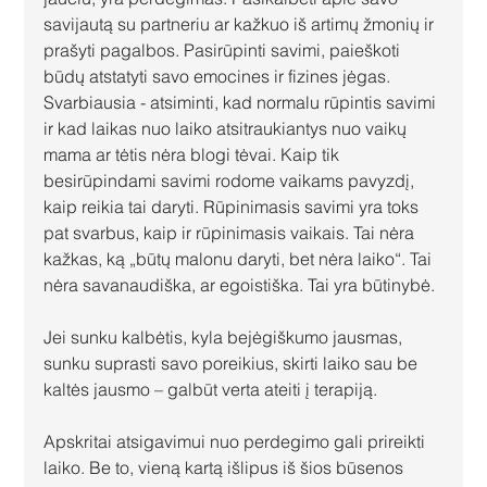
savijautą su partneriu ar kažkuo iš artimų žmonių ir 
prašyti pagalbos. Pasirūpinti savimi, paieškoti 
būdų atstatyti savo emocines ir fizines jėgas. 
Svarbiausia - atsiminti, kad normalu rūpintis savimi 
ir kad laikas nuo laiko atsitraukiantys nuo vaikų 
mama ar tėtis nėra blogi tėvai. Kaip tik 
besirūpindami savimi rodome vaikams pavyzdį, 
kaip reikia tai daryti. Rūpinimasis savimi yra toks 
pat svarbus, kaip ir rūpinimasis vaikais. Tai nėra 
kažkas, ką „būtų malonu daryti, bet nėra laiko“. Tai 
nėra savanaudiška, ar egoistiška. Tai yra būtinybė.
Jei sunku kalbėtis, kyla bejėgiškumo jausmas, 
sunku suprasti savo poreikius, skirti laiko sau be 
kaltės jausmo – galbūt verta ateiti į terapiją.
Apskritai atsigavimui nuo perdegimo gali prireikti 
laiko. Be to, vieną kartą išlipus iš šios būsenos 