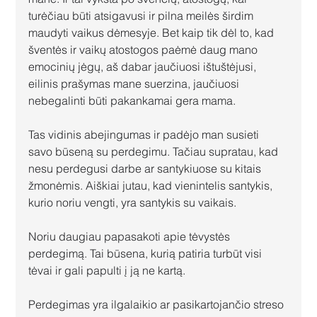
turėčiau būti atsigavusi ir pilna meilės širdim 
maudyti vaikus dėmesyje. Bet kaip tik dėl to, kad 
šventės ir vaikų atostogos paėmė daug mano 
emocinių jėgų, aš dabar jaučiuosi ištuštėjusi, 
eilinis prašymas mane suerzina, jaučiuosi 
nebegalinti būti pakankamai gera mama.
Tas vidinis abejingumas ir padėjo man susieti 
savo būseną su perdegimu. Tačiau supratau, kad 
nesu perdegusi darbe ar santykiuose su kitais 
žmonėmis. Aiškiai jutau, kad vienintelis santykis, 
kurio noriu vengti, yra santykis su vaikais.
Noriu daugiau papasakoti apie tėvystės 
perdegimą. Tai būsena, kurią patiria turbūt visi 
tėvai ir gali papulti į ją ne kartą.
Perdegimas yra ilgalaikio ar pasikartojančio streso 