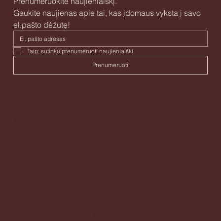
Prenumeruokite naujienlaiškį.
Gaukite naujienas apie tai, kas įdomaus vyksta į savo 
el.pašto dėžutę!
Taip, sutinku prenumeruoti naujienlaiškį. 
Prenumeruoti
Meniu
Kontaktai
Pagrindinis
labas@augtiauginant.lt
Apie
Paslaugos
Adresas
Specialistai
Tekstai
Gedimino pr. 24A, Vilnius