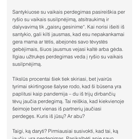
Santykiuose su vaikais perdegimas pasireiškia per 
ryšio su vaikais susilpnėjimą, atsitraukimą ir 
dalyvavimą tik „gaisrų gesinime“. Kai norisi išeiti iš 
santykio, gali kilti jausmas, kad esu nepakankamai 
gera mama ar tėtis, abejonės savo tėvystės 
gebėjimais, šiuos jausmus vejasi kaltė arba gėda. 
Ilgiau užtrukęs perdegimas veda į ryšio su vaikais 
susilpnėjimą.
Tikslūs procentai šiek tiek skiriasi, bet įvairūs 
tyrimai skirtingose šalyse rodo, kad ši būsena yra 
paplitusi kaip pandemija – du iš trijų dirbančių 
tėvų jaučia perdegimą. Tai reiškia, kad kiekvienoje 
šeimoje bent vienas iš partnerių jaučiasi 
perdegęs. Kuris iš jūsų? Ar abu?
Taigi, ką daryti? Pirmiausiai susivokti, kad tai, ką 
jaučiu, yra perdegimas. Pasikalbėti apie savo 