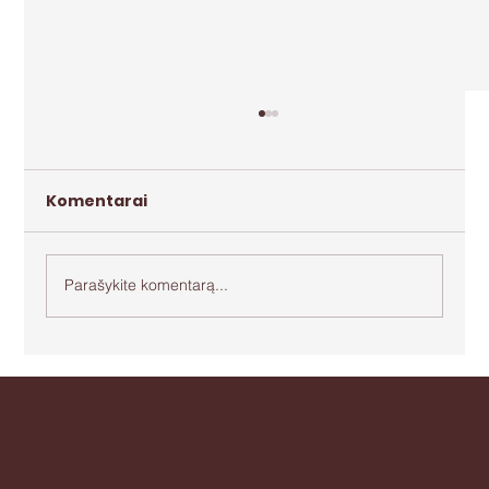
Komentarai
Parašykite komentarą...
Apie agresiją ir bejėgystę