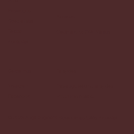
Apie
Paslaugos
Adresas
Specialistai
Tekstai
Gedimino pr. 24A, Vilnius
Kontaktai
Sekite mus
Taisyklės
Instagram
Paslaugų teikimo taisyklės
Facebook
Privatumo politika
© 2025 Augti auginant.
Sprendimas
Gilės Projektai.