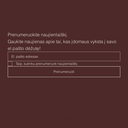
Prenumeruokite naujienlaiškį.
Gaukite naujienas apie tai, kas įdomaus vyksta į savo 
el.pašto dėžutę!
Taip, sutinku prenumeruoti naujienlaiškį. 
Prenumeruoti
Meniu
Kontaktai
Pagrindinis
labas@augtiauginant.lt