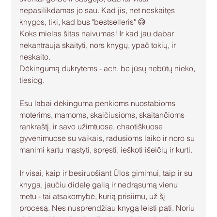
nepasilikdamas jo sau. Kad jis, net neskaitęs 
knygos, tiki, kad bus "bestselleris" 😅
Koks mielas šitas naivumas! Ir kad jau dabar 
nekantrauja skaityti, nors knygų, ypač tokių, ir 
neskaito.
Dėkingumą dukrytėms - ach, be jūsų nebūtų nieko, 
tiesiog.
Esu labai dėkinguma penkioms nuostabioms 
moterims, mamoms, skaičiusioms, skaitančioms 
rankraštį, ir savo užimtuose, chaotiškuose 
gyvenimuose su vaikais, radusioms laiko ir noro su 
manimi kartu mąstyti, spręsti, ieškoti išeičių ir kurti.
Ir visai, kaip ir besiruošiant Ūlos gimimui, taip ir su 
knyga, jaučiu didelę galią ir nedrąsumą vienu 
metu - tai atsakomybė, kurią prisiimu, už šį 
procesą. Nes nusprendžiau knygą leisti pati. Noriu 