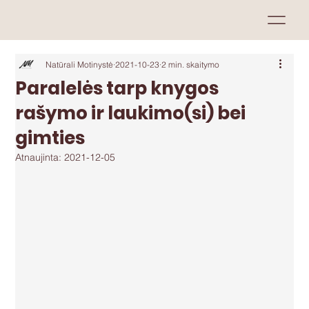
Natūrali Motinystė
2021-10-23
2 min. skaitymo
Paralelės tarp knygos
rašymo ir laukimo(si) bei
gimties
Atnaujinta:
2021-12-05