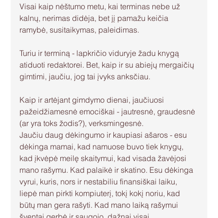
Visai kaip nėštumo metu, kai terminas nebe už 
kalnų, nerimas didėja, bet jį pamažu keičia 
ramybė, susitaikymas, paleidimas.
Turiu ir terminą - lapkričio viduryje žadu knygą 
atiduoti redaktorei. Bet, kaip ir su abiejų mergaičių 
gimtimi, jaučiu, jog tai įvyks anksčiau.
Kaip ir artėjant gimdymo dienai, jaučiuosi 
pažeidžiamesnė emociškai - jautresnė, graudesnė 
(ar yra toks žodis?), verksmingesnė.
Jaučiu daug dėkingumo ir kaupiasi ašaros - esu 
dėkinga mamai, kad namuose buvo tiek knygų, 
kad įkvėpė meilę skaitymui, kad visada žavėjosi 
mano rašymu. Kad palaikė ir skatino. Esu dėkinga 
vyrui, kuris, nors ir nestabiliu finansiškai laiku, 
liepė man pirkti kompiuterį, tokį kokį noriu, kad 
būtų man gera rašyti. Kad mano laiką rašymui 
šventai gerbė ir saugojo, dažnai visai 