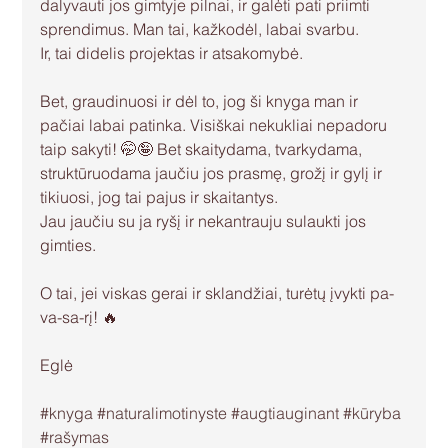
dalyvauti jos gimtyje pilnai, ir galėti pati priimti 
sprendimus. Man tai, kažkodėl, labai svarbu.
Ir, tai didelis projektas ir atsakomybė.
Bet, graudinuosi ir dėl to, jog ši knyga man ir 
pačiai labai patinka. Visiškai nekukliai nepadoru 
taip sakyti! 🤭🤪 Bet skaitydama, tvarkydama, 
struktūruodama jaučiu jos prasmę, grožį ir gylį ir 
tikiuosi, jog tai pajus ir skaitantys. 
Jau jaučiu su ja ryšį ir nekantrauju sulaukti jos 
gimties.
O tai, jei viskas gerai ir sklandžiai, turėtų įvykti pa-
va-sa-rį! 🔥
Eglė
#knyga
#naturalimotinyste
#augtiauginant
#kūryba
#rašymas