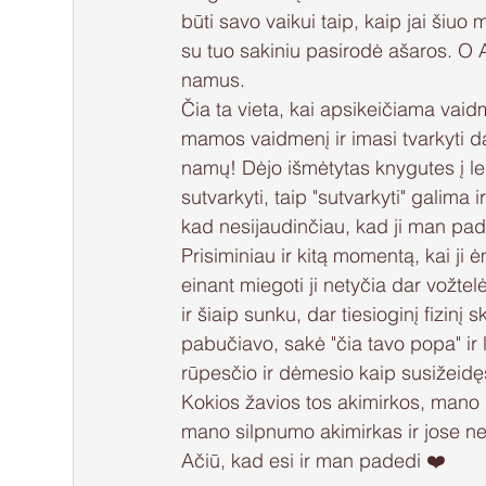
būti savo vaikui taip, kaip jai šiuo
su tuo sakiniu pasirodė ašaros. O A
namus.
Čia ta vieta, kai apsikeičiama vaidm
mamos vaidmenį ir imasi tvarkyti dal
namų! Dėjo išmėtytas knygutes į le
sutvarkyti, taip "sutvarkyti" galima 
kad nesijaudinčiau, kad ji man pa
Prisiminiau ir kitą momentą, kai j
einant miegoti ji netyčia dar vožtel
ir šiaip sunku, dar tiesioginį fizinį
pabučiavo, sakė "čia tavo popa" ir
rūpesčio ir dėmesio kaip susižeid
Kokios žavios tos akimirkos, mano m
mano silpnumo akimirkas ir jose net 
Ačiū, kad esi ir man padedi ❤️