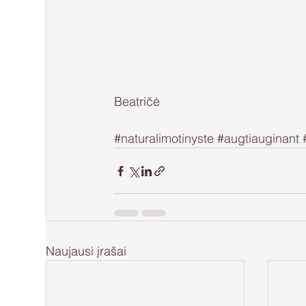
Beatričė 
#naturalimotinyste
#augtiauginant
Naujausi įrašai