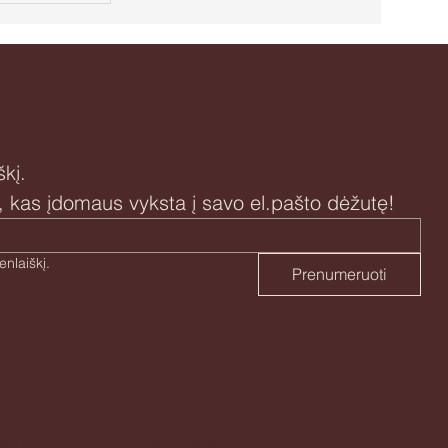
kį.
i, kas įdomaus vyksta į savo el.pašto dėžutę!
Taip, sutinku prenumeruoti naujienlaiškį. 
Prenumeruoti
te mus
Taisyklės