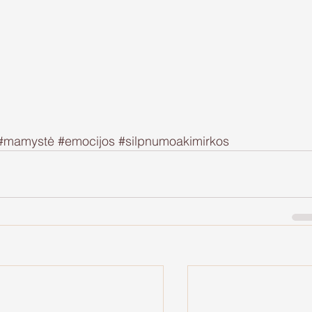
#mamystė
#emocijos
#silpnumoakimirkos