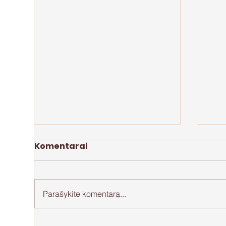
Komentarai
Parašykite komentarą...
Perdegimas motinystėje
Api