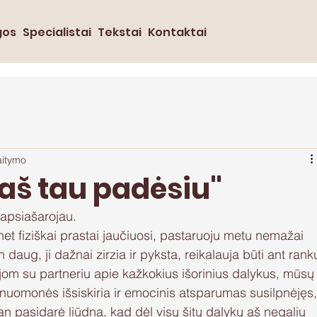
gos
Specialistai
Tekstai
Kontaktai
aitymo
 aš tau padėsiu"
apsiašarojau.
et fiziškai prastai jaučiuosi, pastaruoju metu nemažai 
n daug, ji dažnai zirzia ir pyksta, reikalauja būti ant rank
ijom su partneriu apie kažkokius išorinius dalykus, mūsų
ai nuomonės išsiskiria ir emocinis atsparumas susilpnėjęs,
n pasidarė liūdna, kad dėl visų šitų dalykų aš negaliu 