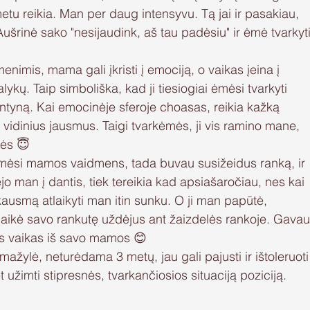
 metu reikia. Man per daug intensyvu. Tą jai ir pasakiau, 
ušrinė sako "nesijaudink, aš tau padėsiu" ir ėmė tvarkyti
enimis, mama gali įkristi į emociją, o vaikas įeina į 
ykų. Taip simboliška, kad ji tiesiogiai ėmėsi tvarkyti 
ntyną. Kai emocinėje sferoje choasas, reikia kažką 
ir vidinius jausmus. Taigi tvarkėmės, ji vis ramino mane, 
dės 😇
i ėmėsi mamos vaidmens, tada buvau susižeidus ranką, ir 
ėjo man į dantis, tiek tereikia kad apsiašaročiau, nes kai 
 skausmą atlaikyti man itin sunku. O ji man papūtė, 
 laikė savo rankutę uždėjus ant žaizdelės rankoje. Gavau
ęs vaikas iš savo mamos 😊
ažylė, neturėdama 3 metų, jau gali pajusti ir ištoleruoti
užimti stipresnės, tvarkančiosios situaciją poziciją. 