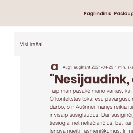
Pagrindinis
Paslau
Visi įrašai
Augti auginant
2021-04-29
1 min. sk
"Nesijaudink,
Taip man pasakė mano vaikas, kai 
O kontekstas toks: esu pavargusi, n
darbo, o ir Aušrinei manęs reikia iti
ir visaip susiglaudus. Dar susiginč
tiesiogiai net neliečiančius, bet k
lengva nueiti į asmeniškumus. Ir ma