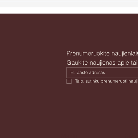
jėgystę
Prenumeruokite naujienlaiš
Gaukite naujienas apie ta
Meniu
Seki