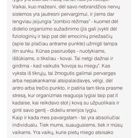
Vaikai, kuo mažesni, dėl savo nebrandžios nervų 
sistemos yra jautresni pervargimui, ir jiems dar 
lengviau įsijungia "zombio rėžimas" - kuomet dėl 
didelio organizmo sužadinimo (jis gali įvykti dėl 
fiziologinių ir taip pat dėl emocinių priežasčių 
(apie tai plačiau antrame punkte) užmigti tampa 
itin sunku. Kūnas pasiruošęs - nuotykiams, 
iššūkiams, o tiksliau - kovai. Tai netgi dažnai ir 
girdima - kad vaikutis "kovoja su miegu". Kas 
vyksta iš tikrųjų, tai žmogutis galimai pervargęs 
arba nepakankamai atsipalaidavęs, vėlgi, dėl 
antro arba trečio punkto, ir patiria tam tikra prasme 
stresą, kur organizmas reaguoja lygiai taip pat it 
kadaise, kai reikdavo stot į kovą su užpuolikais ir 
ginti savo gentį - dideliu enerijos lygiu.
Kaip ir kada mes pavargstam - tai yra absoliučiai 
individualu. Tiek mums, suaugusiems, tiek ir mūsų 
vaikams. Yra vaikų, kurie pietų miego atsisako 