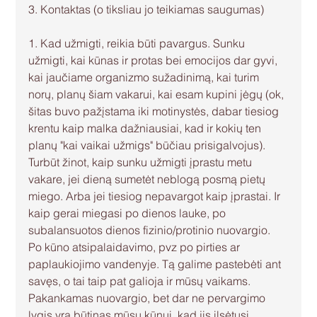
3. Kontaktas (o tiksliau jo teikiamas saugumas)
1. Kad užmigti, reikia būti pavargus. Sunku 
užmigti, kai kūnas ir protas bei emocijos dar gyvi, 
kai jaučiame organizmo sužadinimą, kai turim 
norų, planų šiam vakarui, kai esam kupini jėgų (ok, 
šitas buvo pažįstama iki motinystės, dabar tiesiog 
krentu kaip malka dažniausiai, kad ir kokių ten 
planų "kai vaikai užmigs" būčiau prisigalvojus). 
Turbūt žinot, kaip sunku užmigti įprastu metu 
vakare, jei dieną sumetėt neblogą posmą pietų 
miego. Arba jei tiesiog nepavargot kaip įprastai. Ir 
kaip gerai miegasi po dienos lauke, po 
subalansuotos dienos fizinio/protinio nuovargio. 
Po kūno atsipalaidavimo, pvz po pirties ar 
paplaukiojimo vandenyje. Tą galime pastebėti ant 
savęs, o tai taip pat galioja ir mūsų vaikams. 
Pakankamas nuovargio, bet dar ne pervargimo 
lygis yra būtinas mūsų kūnui, kad jis ilsėtųsi. 