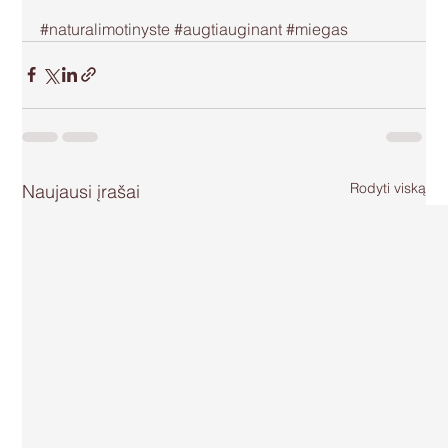
#naturalimotinyste
#augtiauginant
#miegas
Rodyti viską
Naujausi įrašai