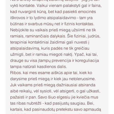
vykti kontakte. Vaikui vienam palakstyti gal ir faina, 
kad nuvarginti kūną, bet kad pasiekti emocinės 
iškrovos ir to lydimo atsipalaidavimo - tam yra 
būtinas ir svarbus mūsų net ir fizinis kontaktas.
Nebijokite su vaikais prieš miegą užsiimti ne tik 
ramiais, raminančiais dalykais. Šie fiziniai, judrūs, 
terapiniai kontaktiniai žaidimai gali nuvesti į 
atsipalaidavimą, kuris padės ne tik greičiau 
užmigti, bet ir ramiau miegoti naktį. Ypač, kai tai, 
drauge su visa įtampų prevencija ir koreguliacija 
tampa natūrali kasdienos dalis.
Ribos. kai mes esame aiškūs apie tai, kiek ko 
darysime prieš miegą ir kiek jau netoleruosime. 
Juk vaikams prieš miegą dažniausiai atsiranda 
aibė reikalų, vėl sysioti, vėl atsigerti, o gal užkasti, 
pažaisti ir pan. Savo šiuo elgesiu jie kviečia mus 
tas ribas nubrėžti - kad pasijustų saugiau. Bei, 
kartais, kad pasinaudotų pretekstu savo apmaudą 