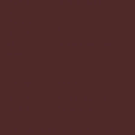
Pagrindinis
labas@augtiauginant.lt
Apie
Paslaugos
Adresas
Specialistai
Tekstai
Gedimino pr. 24A, Vilnius
Kontaktai
Sekite mus
Taisyklės
Instagram
Paslaugų teikimo taisyklės
Facebook
Privatumo politika
© 2025 Augti auginant.
Sprendimas
Gilės Projektai.