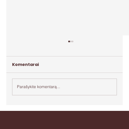
Komentarai
Parašykite komentarą...
Apie agresiją ir bejėgystę