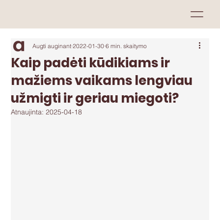
Augti auginant
2022-01-30
6 min. skaitymo
Kaip padėti kūdikiams ir
mažiems vaikams lengviau
užmigti ir geriau miegoti?
Atnaujinta:
2025-04-18