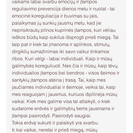
vaikams labai svarbu emocijų ir įtampos 
reguliavimo prevencija dienos metu ir nuolat - tai 
emocinė koreguliacija ir buvimas su jais, 
palaikymas jų sunkių jausmų metu, kad jie 
neprisikrautų pilnos kuprinės įtampos, kuri vėliau 
ieškos būdų kaip sukilus išsprogti prieš miegą. Tai 
taip pat ir kiek tai įmanoma ir aplinkos, stimulų, 
dirgiklių sumažinimas iki savo vaikui tinkamos 
ribos. Kuri vėlgi - labai individuali. Kaip ir mūsų 
galimybės koreguliuoti. Nes čia ir mūsų, kaip tėvų, 
individualios įtampos bei bendros - visos šeimos ir 
santykių įtampos ateina į trasą. Tai, kaip mes 
jaučiamės individualiai ir šeimoje, veikia tai, kaip 
mes reaguojam į jausmus, kuriuos išpilinėja mūsų 
vaikai. Kiek mes galime visa tai atlaikyti, o kiek 
sudarome erdvės ir galimybių tiems jausmams ir 
įtampai pasirodyti. Pasirodyti saugiai.
Tokia erdvę sukurti ir palaikyti yra svarbu. 
Ir, kai vaikai, neretai ir prieš miegą, mūsų 