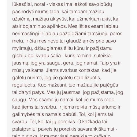
lūkesčiai, norai - viskas ima ieškoti savo būdų 
pasirodyti mums tada, kai tampam mažiau 
užsiėmę, mažiau aktyvūs, kai užmerkiam akis, kai 
atsiribojam nuo aplinkos. Mes išties esam labiau 
nerimastingi ir labiau pažeidžiami tamsiuoju paros 
metu. Ir čia mes neveltui glaudžiamės prie savo 
mylimųjų, džiaugiamės šiltu kūnu ir pažįstamu 
glėbiu bei kvapu šalia - kuris ramina, suteikia 
jausmą, jog yra saugu, gera, jog namai. Taip yra ir 
mūsų vaikams. Jiems svarbus kontaktas, kad jie 
galėtų nurimti, jog jie galėtų stabilizuotis, 
reguliuotis. Kuo mažesni, tuo mažiau jie pajėgūs 
tai daryti patys. Mes jų jausmas, jog pažįstama, jog 
saugu. Mes esame jų namai, kol jie mums rodo, 
kad jiems tai svarbu. Ir jiems reikia mūsų artumo ir 
galimybės tais namais pabūti. Tol, kol jiems tai 
svarbu. Tol, kol tai jų poreikis. O kažkada tai 
palaipsniui pakeis jų poreikis savarankiškumui - 
taip nutinka. Ir mums visai nereikia to kažkaip 