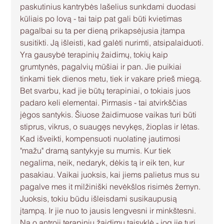
paskutinius kantrybės lašelius sunkdami duodasi 
kūliais po lovą - tai taip pat gali būti kvietimas 
pagalbai su ta per dieną prikapsėjusia įtampa 
susitikti. Ją išleisti, kad galėti nurimti, atsipalaiduoti.
Yra gausybė terapinių žaidimų, tokių kaip 
grumtynės, pagalvių mūšiai ir pan. Jie puikiai 
tinkami tiek dienos metu, tiek ir vakare prieš miegą. 
Bet svarbu, kad jie būtų terapiniai, o tokiais juos 
padaro keli elementai. Pirmasis - tai atvirkščias 
jėgos santykis. Šiuose žaidimuose vaikas turi būti 
stiprus, vikrus, o suaugęs nevykęs, žioplas ir lėtas. 
Kad išveikti, kompensuoti nuolatinę jautimosi 
"mažu" dramą santykyje su mumis. Kur tiek 
negalima, neik, nedaryk, dėkis tą ir eik ten, kur 
pasakiau. Vaikai juoksis, kai jiems palietus mus su 
pagalve mes it milžiniški nevėkšlos risimės žemyn. 
Juoksis, tokiu būdu išleisdami susikaupusią 
įtampą. Ir jie nuo to jausis lengvesni ir minkštesni. 
Na o antroji terapinių žaidimų taisyklė - jog jie turi 