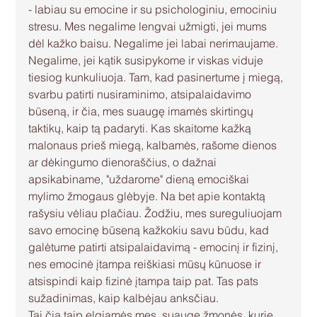
- labiau su emocine ir su psichologiniu, emociniu 
stresu. Mes negalime lengvai užmigti, jei mums 
dėl kažko baisu. Negalime jei labai nerimaujame. 
Negalime, jei kątik susipykome ir viskas viduje 
tiesiog kunkuliuoja. Tam, kad pasinertume į miegą, 
svarbu patirti nusiraminimo, atsipalaidavimo 
būseną, ir čia, mes suaugę imamės skirtingų 
taktikų, kaip tą padaryti. Kas skaitome kažką 
malonaus prieš miegą, kalbamės, rašome dienos 
ar dėkingumo dienoraščius, o dažnai 
apsikabiname, "uždarome" dieną emociškai 
mylimo žmogaus glėbyje. Na bet apie kontaktą 
rašysiu vėliau plačiau. Žodžiu, mes sureguliuojam 
savo emocinę būseną kažkokiu savu būdu, kad 
galėtume patirti atsipalaidavimą - emocinį ir fizinį, 
nes emocinė įtampa reiškiasi mūsų kūnuose ir 
atsispindi kaip fizinė įtampa taip pat. Tas pats 
sužadinimas, kaip kalbėjau anksčiau.
Tai čia taip elgiamės mes, suaugę žmonės, kurie 