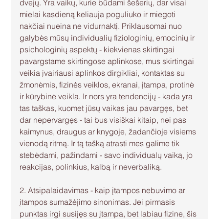
dvejų. Yra vaikų, kurie būdami šešerių, dar visai 
mielai kasdieną keliauja poguliuko ir miegoti 
nakčiai nueina ne vidurnaktį. Priklausomai nuo 
galybės mūsų individualių fiziologinių, emocinių ir 
psichologinių aspektų - kiekvienas skirtingai 
pavargstame skirtingose aplinkose, mus skirtingai 
veikia įvairiausi aplinkos dirgikliai, kontaktas su 
žmonėmis, fizinės veiklos, ekranai, įtampa, protinė 
ir kūrybinė veikla. Ir nors yra tendencijų - kada yra 
tas taškas, kuomet jūsų vaikas jau pavargęs, bet 
dar nepervargęs - tai bus visiškai kitaip, nei pas 
kaimynus, draugus ar knygoje, žadančioje visiems 
vienodą ritmą. Ir tą tašką atrasti mes galime tik 
stebėdami, pažindami - savo individualų vaiką, jo 
reakcijas, polinkius, kalbą ir neverbaliką.
2. Atsipalaidavimas - kaip įtampos nebuvimo ar 
įtampos sumažėjimo sinonimas. Jei pirmasis 
punktas irgi susijęs su įtampa, bet labiau fizine, šis 