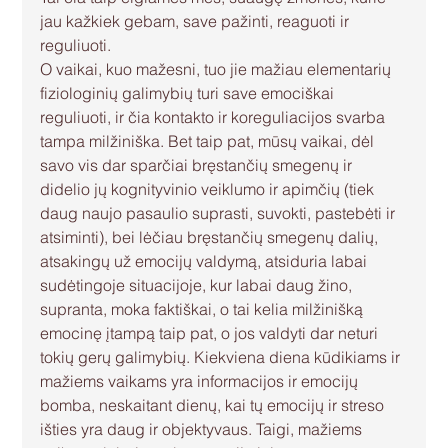
jau kažkiek gebam, save pažinti, reaguoti ir 
reguliuoti.
O vaikai, kuo mažesni, tuo jie mažiau elementarių 
fiziologinių galimybių turi save emociškai 
reguliuoti, ir čia kontakto ir koreguliacijos svarba 
tampa milžiniška. Bet taip pat, mūsų vaikai, dėl 
savo vis dar sparčiai bręstančių smegenų ir 
didelio jų kognityvinio veiklumo ir apimčių (tiek 
daug naujo pasaulio suprasti, suvokti, pastebėti ir 
atsiminti), bei lėčiau bręstančių smegenų dalių, 
atsakingų už emocijų valdymą, atsiduria labai 
sudėtingoje situacijoje, kur labai daug žino, 
supranta, moka faktiškai, o tai kelia milžinišką 
emocinę įtampą taip pat, o jos valdyti dar neturi 
tokių gerų galimybių. Kiekviena diena kūdikiams ir 
mažiems vaikams yra informacijos ir emocijų 
bomba, neskaitant dienų, kai tų emocijų ir streso 
išties yra daug ir objektyvaus. Taigi, mažiems 