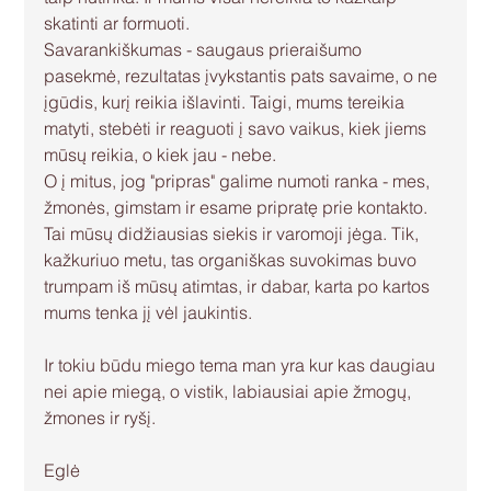
skatinti ar formuoti.
Savarankiškumas - saugaus prieraišumo 
pasekmė, rezultatas įvykstantis pats savaime, o ne 
įgūdis, kurį reikia išlavinti. Taigi, mums tereikia 
matyti, stebėti ir reaguoti į savo vaikus, kiek jiems 
mūsų reikia, o kiek jau - nebe.
O į mitus, jog "pripras" galime numoti ranka - mes, 
žmonės, gimstam ir esame pripratę prie kontakto. 
Tai mūsų didžiausias siekis ir varomoji jėga. Tik, 
kažkuriuo metu, tas organiškas suvokimas buvo 
trumpam iš mūsų atimtas, ir dabar, karta po kartos 
mums tenka jį vėl jaukintis.
Ir tokiu būdu miego tema man yra kur kas daugiau 
nei apie miegą, o vistik, labiausiai apie žmogų, 
žmones ir ryšį.
Eglė