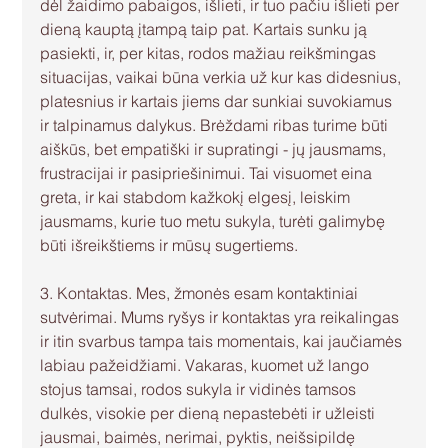
dėl žaidimo pabaigos, išlieti, ir tuo pačiu išlieti per 
dieną kauptą įtampą taip pat. Kartais sunku ją 
pasiekti, ir, per kitas, rodos mažiau reikšmingas 
situacijas, vaikai būna verkia už kur kas didesnius, 
platesnius ir kartais jiems dar sunkiai suvokiamus 
ir talpinamus dalykus. Brėždami ribas turime būti 
aiškūs, bet empatiški ir supratingi - jų jausmams, 
frustracijai ir pasipriešinimui. Tai visuomet eina 
greta, ir kai stabdom kažkokį elgesį, leiskim 
jausmams, kurie tuo metu sukyla, turėti galimybę 
būti išreikštiems ir mūsų sugertiems.
3. Kontaktas. Mes, žmonės esam kontaktiniai 
sutvėrimai. Mums ryšys ir kontaktas yra reikalingas 
ir itin svarbus tampa tais momentais, kai jaučiamės 
labiau pažeidžiami. Vakaras, kuomet už lango 
stojus tamsai, rodos sukyla ir vidinės tamsos 
dulkės, visokie per dieną nepastebėti ir užleisti 
jausmai, baimės, nerimai, pyktis, neišsipildę 