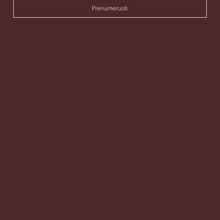
Prenumeruoti
Meniu
Kontaktai
Pagrindinis
labas@augtiauginant.lt
Apie
Paslaugos
Adresas
Specialistai
Tekstai
Gedimino pr. 24A, Vilnius
Kontaktai