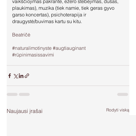
vaikščiojimas pakrante, ežero stebėjimas, dušas, 
plaukimas), muzika (tiek namie, tiek geras gyvo 
garso koncertas), psichoterapija ir 
draugystė/buvimas kartu su kitu. 
Beatričė 
#naturalimotinyste
#augtiauginant
#rūpinimasissavimi
Rodyti viską
Naujausi įrašai