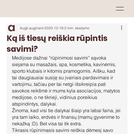
Augti auginant
2020-12-19
2 min. skaitymo
Ką iš tiesų reiškia rūpintis
savimi?
Medijose dažnai “rūpinimosi savimi” sąvoka 
siejama su masažais, spa, kosmetika, kavinėmis, 
sporto klubais ir kitomis pramogomis. Aišku, kad 
tai daugiausiai susiję su įvairiais pardavimais ir 
vartojimu, tačiau per tai netgi išsikreipia pati 
savokos reikšmė ir mums kyla asociacijos, matytos 
medijose, o ne tikrieji, vidinius poreikius 
atspindintys, dalykai. 
Žinoma, kad visi tie dalykai šiaip yra labai faina, jei 
yra tam laiko, erdvės ir finansų (mamų gyvenime to 
nekažką :D). Bet visa tai tik extra.
Tikrasis rūpinimasis savimi reiškia dėmesį savo 