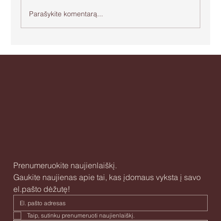
Parašykite komentarą...
Apie agresiją ir bejėgystę
Prenumeruokite naujienlaiškį.
Gaukite naujienas apie tai, kas įdomaus vyksta į savo 
el.pašto dėžutę!
Taip, sutinku prenumeruoti naujienlaiškį. 