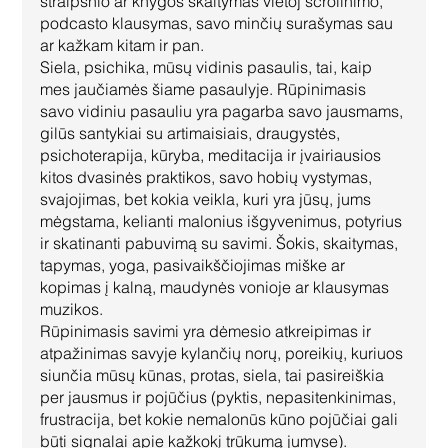
straipsnio ar knygos skaitymas vietoj scrolinimo, 
podcasto klausymas, savo minčių surašymas sau 
ar kažkam kitam ir pan. 
Siela, psichika, mūsų vidinis pasaulis, tai, kaip 
mes jaučiamės šiame pasaulyje. Rūpinimasis 
savo vidiniu pasauliu yra pagarba savo jausmams, 
gilūs santykiai su artimaisiais, draugystės, 
psichoterapija, kūryba, meditacija ir įvairiausios 
kitos dvasinės praktikos, savo hobių vystymas, 
svajojimas, bet kokia veikla, kuri yra jūsų, jums 
mėgstama, kelianti malonius išgyvenimus, potyrius 
ir skatinanti pabuvimą su savimi. Šokis, skaitymas, 
tapymas, yoga, pasivaikščiojimas miške ar 
kopimas į kalną, maudynės vonioje ar klausymas 
muzikos. 
Rūpinimasis savimi yra dėmesio atkreipimas ir 
atpažinimas savyje kylančių norų, poreikių, kuriuos 
siunčia mūsų kūnas, protas, siela, tai pasireiškia 
per jausmus ir pojūčius (pyktis, nepasitenkinimas, 
frustracija, bet kokie nemalonūs kūno pojūčiai gali 
būti signalai apie kažkokį trūkumą jumyse).  