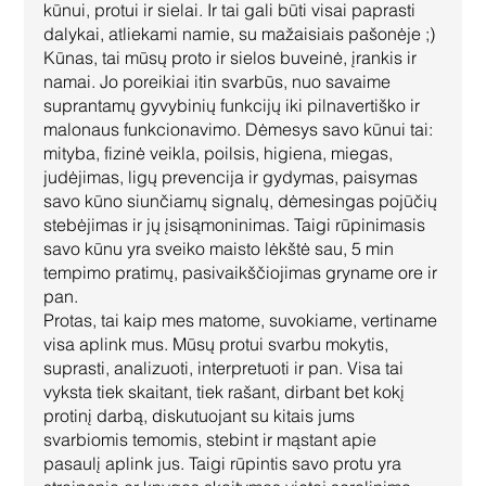
kūnui, protui ir sielai. Ir tai gali būti visai paprasti 
dalykai, atliekami namie, su mažaisiais pašonėje ;)
Kūnas, tai mūsų proto ir sielos buveinė, įrankis ir 
namai. Jo poreikiai itin svarbūs, nuo savaime 
suprantamų gyvybinių funkcijų iki pilnavertiško ir 
malonaus funkcionavimo. Dėmesys savo kūnui tai: 
mityba, fizinė veikla, poilsis, higiena, miegas, 
judėjimas, ligų prevencija ir gydymas, paisymas 
savo kūno siunčiamų signalų, dėmesingas pojūčių 
stebėjimas ir jų įsisąmoninimas. Taigi rūpinimasis 
savo kūnu yra sveiko maisto lėkštė sau, 5 min 
tempimo pratimų, pasivaikščiojimas gryname ore ir 
pan.
Protas, tai kaip mes matome, suvokiame, vertiname 
visa aplink mus. Mūsų protui svarbu mokytis, 
suprasti, analizuoti, interpretuoti ir pan. Visa tai 
vyksta tiek skaitant, tiek rašant, dirbant bet kokį 
protinį darbą, diskutuojant su kitais jums 
svarbiomis temomis, stebint ir mąstant apie 
pasaulį aplink jus. Taigi rūpintis savo protu yra 