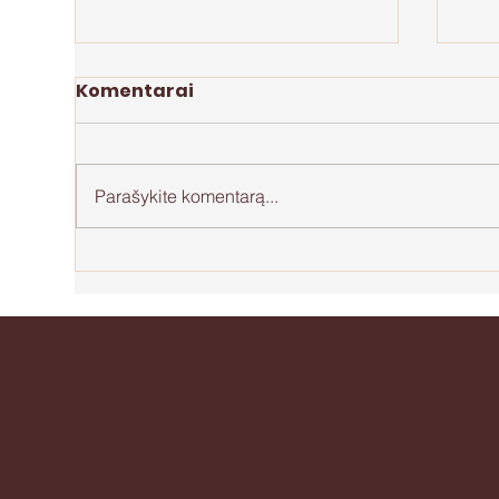
Komentarai
Parašykite komentarą...
Perdegimas motinystėje
Api
be