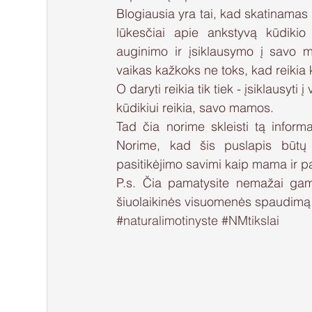
Blogiausia yra tai, kad skatinamas 
lūkesčiai apie ankstyvą kūdikio
auginimo ir įsiklausymo į savo m
vaikas kažkoks ne toks, kad reikia 
O daryti reikia tik tiek - įsiklausyti į
kūdikiui reikia, savo mamos.
Tad čia norime skleisti tą informa
Norime, kad šis puslapis būtų 
pasitikėjimo savimi kaip mama ir pa
P.s. Čia pamatysite nemažai gamt
šiuolaikinės visuomenės spaudimą ma
#naturalimotinyste
#NMtikslai