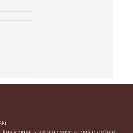
motinystę
kį.
i, kas įdomaus vyksta į savo el.pašto dėžutę!