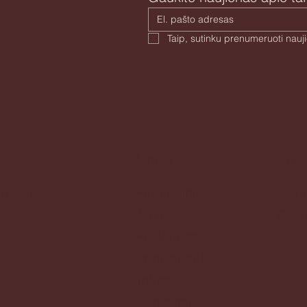
Meniu
Seki
Pagrindinis
Inst
A, Vilnius
Apie
Fac
Paslaugos
Specialistai
Tekstai
Kontaktai