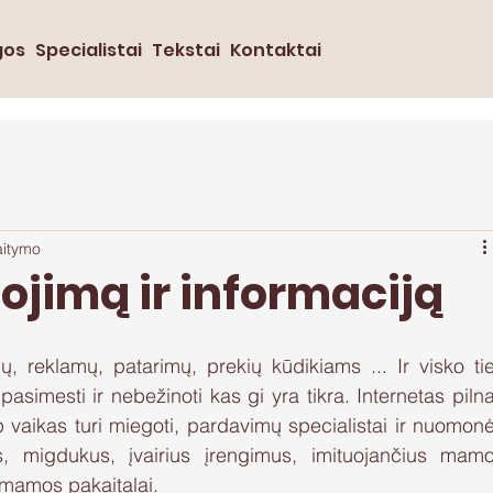
gos
Specialistai
Tekstai
Kontaktai
aitymo
nojimą ir informaciją
, reklamų, patarimų, prekių kūdikiams ... Ir visko tie
pasimesti ir nebežinoti kas gi yra tikra. Internetas pilna
p vaikas turi miegoti, pardavimų specialistai ir nuomonė
s, migdukus, įvairius įrengimus, imituojančius mamo
 mamos pakaitalai.