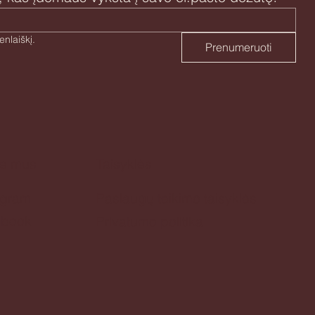
Taip, sutinku prenumeruoti naujienlaiškį. 
Prenumeruoti
te mus
Taisyklės
agram
Paslaugų teikimo taisyklės
ebook
Privatumo politika