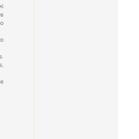
i 
s 
o 
o 
. 
, 
e 