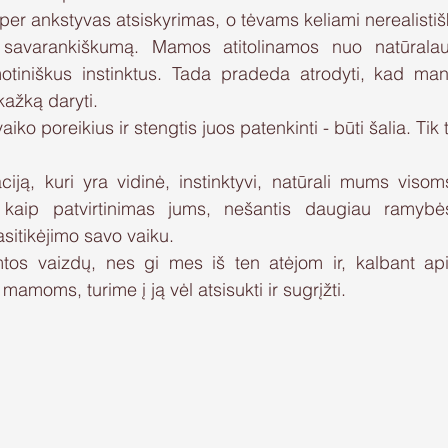
per ankstyvas atsiskyrimas, o tėvams keliami nerealistišk
 savarankiškumą. Mamos atitolinamos nuo natūralau
otiniškus instinktus. Tada pradeda atrodyti, kad man
kažką daryti.
 vaiko poreikius ir stengtis juos patenkinti - būti šalia. Tik t
ciją, kuri yra vidinė, instinktyvi, natūrali mums visoms
kaip patvirtinimas jums, nešantis daugiau ramybės
sitikėjimo savo vaiku.
os vaizdų, nes gi mes iš ten atėjom ir, kalbant api
moms, turime į ją vėl atsisukti ir sugrįžti.