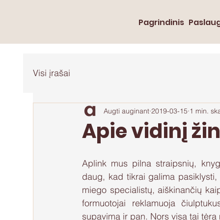
Pagrindinis
Paslau
Visi įrašai
Augti auginant
2019-03-15
1 min. sk
Apie vidinį ži
Aplink mus pilna straipsnių, knygų
daug, kad tikrai galima pasiklysti, 
miego specialistų, aiškinančių kai
formuotojai reklamuoja čiulptuku
supavimą ir pan. Nors visa tai tėra