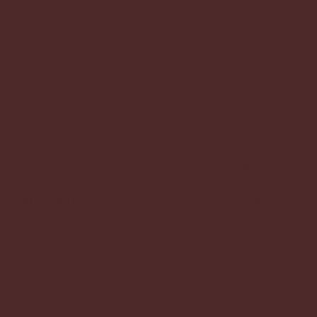
Kontaktai
Adresas
Gedimino pr. 24
labas@augtiauginant.lt