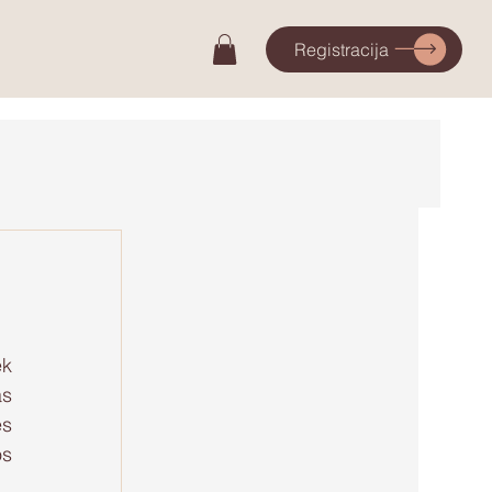
Registracija
k 
s 
s 
s 