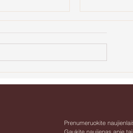
Apie Natūralią 
e agresiją ir
jėgystę
Prenumeruokite naujienlaiš
Gaukite naujienas apie ta