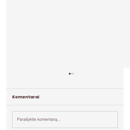
Komentarai
Parašykite komentarą...
Apie agresiją ir bejėgystę