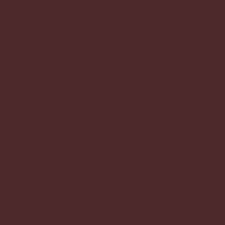
Meniu
Kontaktai
Pagrindinis
labas@augtiauginant.lt
Apie
Paslaugos
Adresas
Specialistai
Tekstai
Gedimino pr. 24A, Vilnius
Kontaktai
Sekite mus
Taisyklės
Instagram
Paslaugų teikimo taisyklės