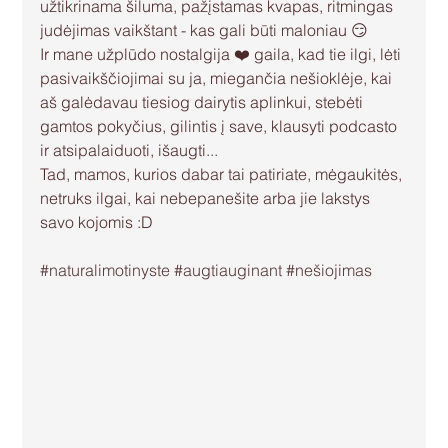
užtikrinama šiluma, pažįstamas kvapas, ritmingas 
judėjimas vaikštant - kas gali būti maloniau 😏
Ir mane užplūdo nostalgija ❤️ gaila, kad tie ilgi, lėti 
pasivaikščiojimai su ja, miegančia nešioklėje, kai 
aš galėdavau tiesiog dairytis aplinkui, stebėti 
gamtos pokyčius, gilintis į save, klausyti podcasto 
ir atsipalaiduoti, išaugti... 
Tad, mamos, kurios dabar tai patiriate, mėgaukitės, 
netruks ilgai, kai nebepanešite arba jie lakstys 
savo kojomis :D
#naturalimotinyste
#augtiauginant
#nešiojimas