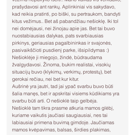
prašydavosi ant rankų. Aplinkiniai vis sakydavo, 
kad reikia pratinti, po biški, su pertraukom, bandyti 
kitus vežimus.. Bet aš pabandžiau nešioklę. Iki tol 
nei domėjausi, nei žinojau apie jas. Bet tai buvo 
nuostabiausias dalykas, pats svarbiausias 
pirkinys, geriausias pagalbininkas ir svajonės, 
pasivaikščioti pusdienį parke, išsipildymas :)
Nešioklėje ji miegojo, žindė, būdraudama 
žvalgydavosi. Žinoma, bukim realistai, visokių 
situacijų buvo (klykimų, verkimų, protestų), bet 
gerokai rečiau, nei bet kur kitur.
Aušrinė yra jautri, tad jai ypač svarbu buvo būti 
šalia manęs, bet ir apskritai visiems kūdikiams yra 
svarbu būti arti. O nešioklė taip gelbėja. 
Nešioklė tam tikra prasme atkuria mamos glėbį, 
kuriame vaikutis jaučiasi saugiausiai, nes tai 
labiausiai primena buvimą gimdoje. Jaučiamas 
mamos kvėpavimas, balsas, širdies plakimas, 