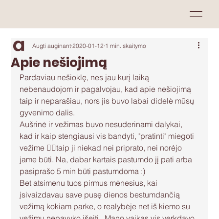
Augti auginant
2020-01-12
1 min. skaitymo
Apie nešiojimą
Pardaviau nešioklę, nes jau kurį laiką 
nebenaudojom ir pagalvojau, kad apie nešiojimą 
taip ir neparašiau, nors jis buvo labai didelė mūsų 
gyvenimo dalis.
Aušrinė ir vežimas buvo nesuderinami dalykai, 
kad ir kaip stengiausi vis bandyti, "pratinti" miegoti 
vežime 🤦‍♀️taip ji niekad nei priprato, nei norėjo 
jame būti. Na, dabar kartais pastumdo jį pati arba 
pasiprašo 5 min būti pastumdoma :)
Bet atsimenu tuos pirmus mėnesius, kai 
įsivaizdavau save pusę dienos bestumdančią 
vežimą kokiam parke, o realybėje net iš kiemo su 
vežimu nepavyko išeiti.. Mano vaikas vis verkdavo, 