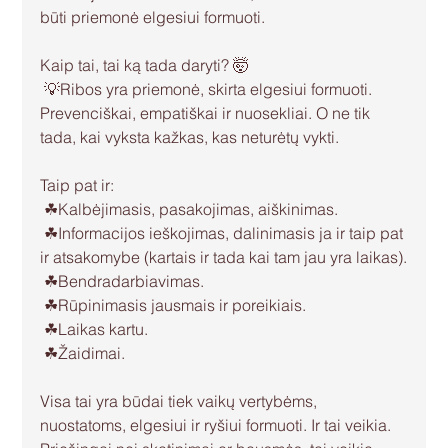
būti priemonė elgesiui formuoti.
Kaip tai, tai ką tada daryti? 🤯
 💡Ribos yra priemonė, skirta elgesiui formuoti. 
Prevenciškai, empatiškai ir nuosekliai. O ne tik 
tada, kai vyksta kažkas, kas neturėtų vykti. 
Taip pat ir:
 ☘Kalbėjimasis, pasakojimas, aiškinimas.
 ☘Informacijos ieškojimas, dalinimasis ja ir taip pat 
ir atsakomybe (kartais ir tada kai tam jau yra laikas).
 ☘Bendradarbiavimas.
 ☘Rūpinimasis jausmais ir poreikiais.
 ☘Laikas kartu.
 ☘Žaidimai.
Visa tai yra būdai tiek vaikų vertybėms, 
nuostatoms, elgesiui ir ryšiui formuoti. Ir tai veikia. 