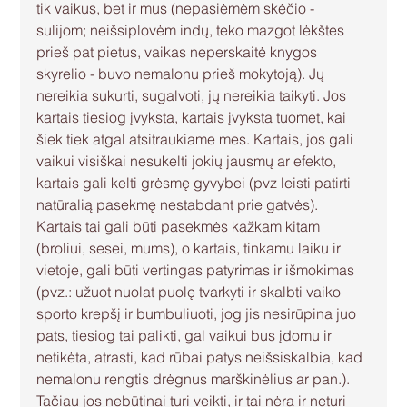
tik vaikus, bet ir mus (nepasiėmėm skėčio - 
sulijom; neišsiplovėm indų, teko mazgot lėkštes 
prieš pat pietus, vaikas neperskaitė knygos 
skyrelio - buvo nemalonu prieš mokytoją). Jų 
nereikia sukurti, sugalvoti, jų nereikia taikyti. Jos 
kartais tiesiog įvyksta, kartais įvyksta tuomet, kai 
šiek tiek atgal atsitraukiame mes. Kartais, jos gali 
vaikui visiškai nesukelti jokių jausmų ar efekto, 
kartais gali kelti grėsmę gyvybei (pvz leisti patirti 
natūralią pasekmę nestabdant prie gatvės). 
Kartais tai gali būti pasekmės kažkam kitam 
(broliui, sesei, mums), o kartais, tinkamu laiku ir 
vietoje, gali būti vertingas patyrimas ir išmokimas 
(pvz.: užuot nuolat puolę tvarkyti ir skalbti vaiko 
sporto krepšį ir bumbuliuoti, jog jis nesirūpina juo 
pats, tiesiog tai palikti, gal vaikui bus įdomu ir 
netikėta, atrasti, kad rūbai patys neišsiskalbia, kad 
nemalonu rengtis drėgnus marškinėlius ar pan.).
Tačiau jos nebūtinai turi veikti, ir tai nėra ir neturi 