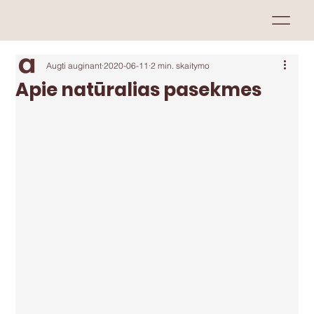
Augti auginant
2020-06-11
2 min. skaitymo
Apie natūralias pasekmes