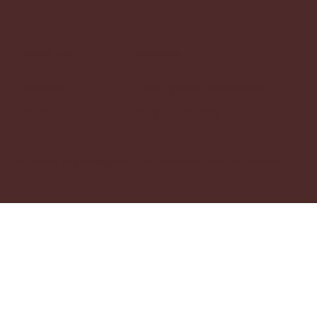
Sekite mus
Taisyklės
Instagram
Paslaugų teikimo taisyklės
Facebook
Privatumo politika
© 2025 Augti auginant.
Sprendimas
Gilės Projektai.