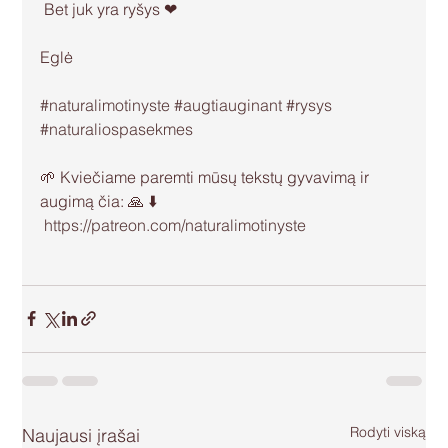
 Bet juk yra ryšys ❤
Eglė
#naturalimotinyste
#augtiauginant
#rysys
#naturaliospasekmes
🌱 Kviečiame paremti mūsų tekstų gyvavimą ir 
augimą čia: 🙏 ⬇️
https://patreon.com/naturalimotinyste
Rodyti viską
Naujausi įrašai