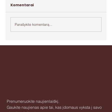
Komentarai
Parašykite komentarą...
Apie agresiją ir bejėgystę
Prenumeruokite naujienlaiškį.
Gaukite naujienas apie tai, kas įdomaus vyksta į savo 