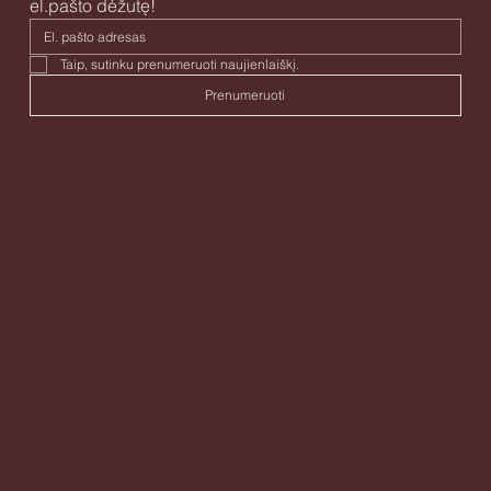
el.pašto dėžutę!
Taip, sutinku prenumeruoti naujienlaiškį. 
Prenumeruoti
Meniu
Kontaktai
Pagrindinis
labas@augtiauginant.lt
Apie
Paslaugos
Adresas
Specialistai
Tekstai
Gedimino pr. 24A, Vilnius
Kontaktai