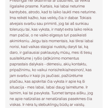
Priešingai nei skatinimai ar bausmės, tai veikia 
ilgalaike prasme. Kartais, kai labai neturime 
kantrybės, atrodo, kad to laiko laukti mes neturime. 
Ima reikėti kažko, kas veiktų čia ir dabar. Tokiais 
atvejais svarbu sau priminti, jog tai aš sunkiau 
toleruoju tai, kas vyksta, ir matyt extra laiko reikia 
man pačiai, o ne vaiko elgesys turi pasikeisti 
akimirksniu. Jeigu tais momentais, kai tikrai labai 
norisi, kad vaikas staigiai nustotų daryti tai, ką 
daro, ir galiausiai paklausytų mūsų, mes iš tiesų 
susitelktume į ryšio (at)kūrimo momentus 
paprastais dalykais - dėmesiu, akių kontaktu, 
pripažinimu, ko vaikui norisi/reikia/nesinori/, kas 
jam svarbu ir kaip jis jaučiasi, pažiūrėtume 
plačiau, kas apskritai čia vyksta ir apie ką ši 
situacija - mes labai, labai daug laimėtume. Ir 
laimim, kai tai pavyksta. Tuomet tampa aišku, jog 
ne apie natūralias ar nenatūralias pasekmes čia 
viskas. Ir nėra tų stebuklingų būdų ar vaistų.