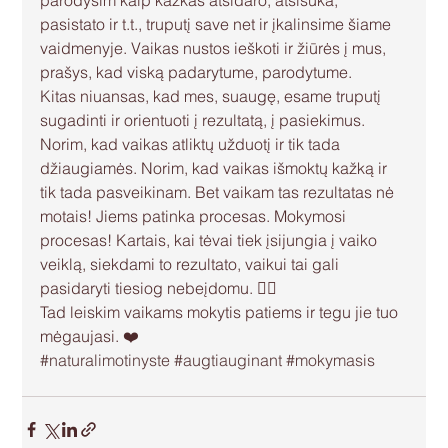
pasistato ir t.t., truputį save net ir įkalinsime šiame 
vaidmenyje. Vaikas nustos ieškoti ir žiūrės į mus, 
prašys, kad viską padarytume, parodytume.
Kitas niuansas, kad mes, suaugę, esame truputį 
sugadinti ir orientuoti į rezultatą, į pasiekimus. 
Norim, kad vaikas atliktų užduotį ir tik tada 
džiaugiamės. Norim, kad vaikas išmoktų kažką ir 
tik tada pasveikinam. Bet vaikam tas rezultatas nė 
motais! Jiems patinka procesas. Mokymosi 
procesas! Kartais, kai tėvai tiek įsijungia į vaiko 
veiklą, siekdami to rezultato, vaikui tai gali 
pasidaryti tiesiog nebeįdomu. 🤷‍♀️
Tad leiskim vaikams mokytis patiems ir tegu jie tuo 
mėgaujasi. ❤️
#naturalimotinyste
#augtiauginant
#mokymasis