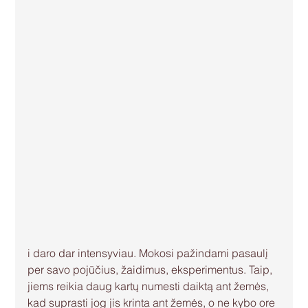
i daro dar intensyviau. Mokosi pažindami pasaulį 
per savo pojūčius, žaidimus, eksperimentus. Taip, 
jiems reikia daug kartų numesti daiktą ant žemės, 
kad suprasti jog jis krinta ant žemės, o ne kybo ore 