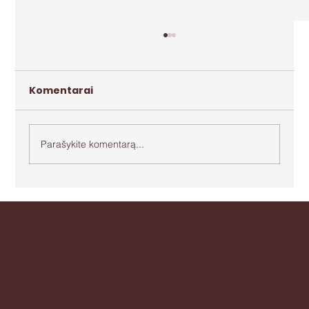
Komentarai
Parašykite komentarą...
Apie agresiją ir bejėgystę