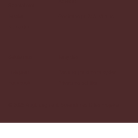
Adresas
Specialistai
Tekstai
Gedimino pr. 24A, Vilnius
Kontaktai
Sekite mus
Taisyklės
Instagram
Paslaugų teikimo taisyklės
Facebook
Privatumo politika
© 2025 Augti auginant.
Sprendimas
Gilės Projektai.