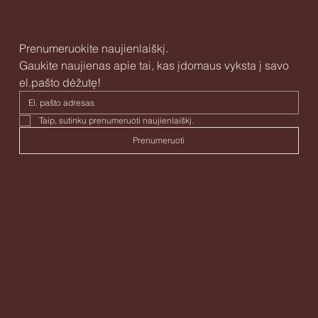
Prenumeruokite naujienlaiškį.
Gaukite naujienas apie tai, kas įdomaus vyksta į savo 
el.pašto dėžutę!
Taip, sutinku prenumeruoti naujienlaiškį. 
Prenumeruoti
Meniu
Kontaktai
Pagrindinis
labas@augtiauginant.lt
Apie
Paslaugos