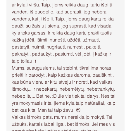
ar kyla į viršų. Taip, jiems reikia daug kartų išpilti 
vandenį iš puodelio, kad suprasti, jog nebėra 
vandens, kai jį išpili. Taip, jiems daug kartų reikia 
daužti su žaislu į sieną, jog suprasti, kad visada 
kyla toks garsas. Ir reikia daug kartų praktikuotis 
kažką įdėti, išimti, nunešti, uždėti, užmauti, 
pastatyti, nuimti, nugriauti, numesti, pakelti, 
pakratyti, padaužyti, pastumti, vėl įdėti į kažką ir 
taip toliau :)
Mums, suaugusiems, tai stebint, tikrai ima noras 
prieiti ir parodyti, kaip kažkas daroma, paaiškinti, 
kas būna vienu ar kitu atveju ir norėti, kad vaikas 
išmoktų... Ir nebekartų, nebemėtytų, nebetrankytų, 
nebepiltų... Bet ne. :D Jie vis tiek tai darys. Nes tai 
yra mokymasis ir tai jiems kyla taip natūraliai, kaip 
bet kas kita. Man tai taip žavu! 😍
Vaikas išmoks pats, mums nereikia jo mokyti. Tai 
užtruks, kartais labai ilgai, bet išmoks. Jei mes vis 
parodysim kaip kažkas atsidaro, atsisuka, 