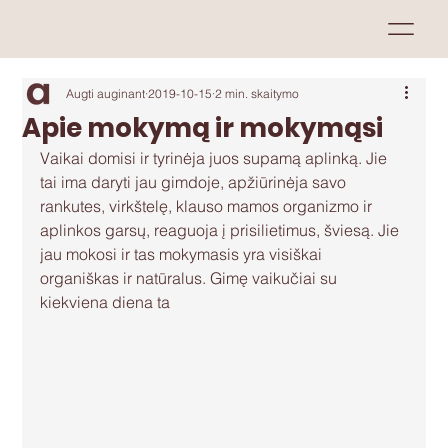
Augti auginant
2019-10-15
2 min. skaitymo
Apie mokymą ir mokymąsi
Vaikai domisi ir tyrinėja juos supamą aplinką. Jie 
tai ima daryti jau gimdoje, apžiūrinėja savo 
rankutes, virkštelę, klauso mamos organizmo ir 
aplinkos garsų, reaguoja į prisilietimus, šviesą. Jie 
jau mokosi ir tas mokymasis yra visiškai 
organiškas ir natūralus. Gimę vaikučiai su 
kiekviena diena ta