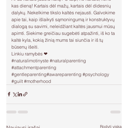
kas dieną! Kartais dėl mažų, kartais dėl didesnių 
dalykų. Nekelkime tikslo kaltės nejausti. Galvokime 
apie tai, kaip išlaikyti sąmoningumą ir konstruktyvų 
dialogą su savimi, neleidžiant kaltės jausmui mūsų 
apimti. Siekime greičiau sugebėti atpažinti, iš ko ta 
kaltė kyla, kokią žinią mums tai siunčia ir iš tų 
būsenų išeiti.
Linkiu ramybės ❤
#naturalimotinyste
#naturalparenting
#attachmentparenting
#gentleparenting
#awareparenting
#psychology
#guilt
#motherhood
Rodyti viską
Naujausi įrašai