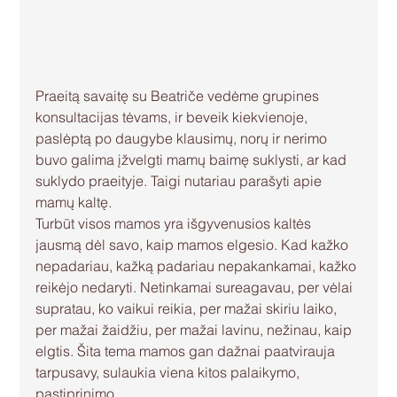
Praeitą savaitę su Beatriče vedėme grupines 
konsultacijas tėvams, ir beveik kiekvienoje, 
paslėptą po daugybe klausimų, norų ir nerimo 
buvo galima įžvelgti mamų baimę suklysti, ar kad 
suklydo praeityje. Taigi nutariau parašyti apie 
mamų kaltę.
Turbūt visos mamos yra išgyvenusios kaltės 
jausmą dėl savo, kaip mamos elgesio. Kad kažko 
nepadariau, kažką padariau nepakankamai, kažko 
reikėjo nedaryti. Netinkamai sureagavau, per vėlai 
supratau, ko vaikui reikia, per mažai skiriu laiko, 
per mažai žaidžiu, per mažai lavinu, nežinau, kaip 
elgtis. Šita tema mamos gan dažnai paatvirauja 
tarpusavy, sulaukia viena kitos palaikymo, 
pastiprinimo. 