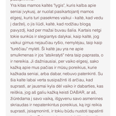
Yra kitas mamos kaltės "lygis", kuris kalba apie 
seniai įvykusį, ar nuolat pasikartojantį mamos 
elgesį, kuris turi pasekmes vaikui - kaltė, kad vedu 
į darželį, o jis liūdi, kaltė, kad rodžiau blogą 
pavyzdį, kad per mažai buvau šalia. Kartais netgi 
tokie sunkūs ir slegiantys dalykai, kaip kaltė, jog 
vaikui gimus nejaučiau ryšio, nemylėjau, taip kaip 
"turėčiau" mylėti. Ši kaltė jau yra ne apie 
smulkmenas ir jos "atsikratyti" nėra taip paprasta, o 
ir nereikia. Ji dažniausiai, per vaiko elgesį, sako 
kažką apie mus pačias ir mūsų poreikius, kurie 
kažkada seniai, arba dabar, nebuvo patenkinti. Su 
šia kalte labai verta susipažinti iš arčiau, kad 
suprasti, ar jausmai kyla dėl vaiko ir dabarties, kas 
reiškia, jog aš galiu kažką keisti DABAR, ar aš, 
žiūrėdama į savo vaiką, išgyvenu savo asmenines 
skriaudas ir nepatenkintus poreikius, ką irgi reikia 
suprasti, įsisąmoninti, ir tokiu būdu nustoti tapatinti 