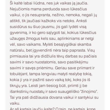
Ši kaltė labai liūdna, nes juk vaikas ją jaučia. 
Nejučiomis mama perduoda savo lūkesčius 
vaikui, o jis nesupranta, nežino, nemoka, negali jų 
atitikti, tik jaučiasi kažkoks vis netoks. Anksti 
susidūrus su šiuo jausmu, jis gali lydėti visą 
gyvenimą, ir ko gero sąlygoti tai, kokius lūkesčius 
užaugęs žmogus kels sau, aplinkiniams ar netgi 
vėl, savo vaikams. Mylėti besąlygiškai skamba 
natūralu, bet įgyvendinti nėra taip paprasta. Visų 
pirmiausia tai yra didžiulis tėvų darbas su pačiais 
savimi ir savo nuostatomis, savo pasitikėjimu 
savimi ir savęs priėmimu. Geriau save priimant ir 
tobulėjant, tampa lengviau matyti realybę tokią, 
kokia ji yra ir pažinti savo vaiką tokį, koks jis iš 
tikrųjų yra. Leisti jam tiesiog būti, priimti jį be 
išankstinių nuostatų ir savo suaugėliško "žinojimo". 
Tai yra pati didžiausia dovana vaikui ir santykiui su 
vaiku.
Ar aš kartais jaučiu kaltę? O taip, ne kartais, kone 