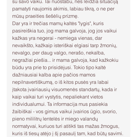
su savo vaiku. Tai nuostabu, nes leidžia situaciją 
pamatyti naujomis akimis, labiau tikrą, o ne per 
mūsų praeities šešėlių prizmę.
Dar yra ir trečias mamų kaltės "lygis", kuris 
pasireiškia tuo, jog mama galvoja, jog jos vaikui 
kažkas yra negerai - nemiega vienas, dar 
nevaikšto, kažkaip isteriškai elgiasi tarp žmonių, 
nevalgo, per daug valgo, nerašo, nekalba, 
negražiai piešia... ir mama galvoja, kad kažkokiu 
būdu yra prie to prisidėjusi. Tokio tipo kaltė 
dažniausiai kalba apie pačios mamos 
nepilnavertiškumą, o iš kitos pusės yra labai 
įtakota įvairiausių visuomenės standartų, kada ir 
kaip vaikai turi vystytis, nepaliekant vietos 
individualumui. Ta informacija mus pasiekia 
žaibiškai - vos gimus vaikui įvairios ūgio, svorio, 
pieno mililitrų lentelės ir miego valandų 
normatyvai, kuriuos turi atitikti tas mažas žmogus, 
kuris iš tiesų atėjo į šį pasaulį tam, kad būtų savimi. 