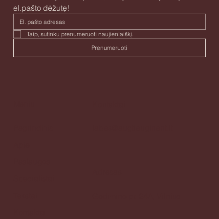
el.pašto dėžutę!
Taip, sutinku prenumeruoti naujienlaiškį. 
Prenumeruoti
Meniu
Kontaktai
Pagrindinis
labas@augtiauginant.lt
Apie
Paslaugos
Adresas
Specialistai
Tekstai
Gedimino pr. 24A, Vilnius
Kontaktai