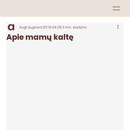
Augti auginant
2019-04-28
3 min. skaitymo
Apie mamų kaltę