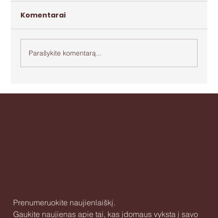
Komentarai
Parašykite komentarą...
Apie agresiją ir bejėgystę
Prenumeruokite naujienlaiškį.
Gaukite naujienas apie tai, kas įdomaus vyksta į savo 