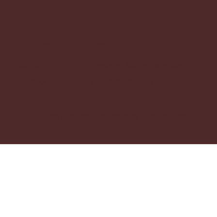
Sekite mus
Taisyklės
Instagram
Paslaugų teikimo taisyklės
Facebook
Privatumo politika
© 2025 Augti auginant.
Sprendimas
Gilės Projektai.