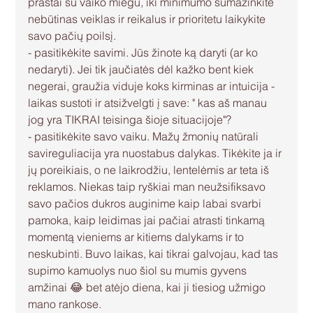
prastai su vaiko miegu, iki minimumo sumažinkite 
nebūtinas veiklas ir reikalus ir prioritetu laikykite 
savo pačių poilsį.
- pasitikėkite savimi. Jūs žinote ką daryti (ar ko 
nedaryti). Jei tik jaučiatės dėl kažko bent kiek 
negerai, graužia viduje koks kirminas ar intuicija - 
laikas sustoti ir atsižvelgti į save: " kas aš manau 
jog yra TIKRAI teisinga šioje situacijoje"?
- pasitikėkite savo vaiku. Mažų žmonių natūrali 
savireguliacija yra nuostabus dalykas. Tikėkite ja ir 
jų poreikiais, o ne laikrodžiu, lentelėmis ar teta iš 
reklamos. Niekas taip ryškiai man neužsifiksavo 
savo pačios dukros auginime kaip labai svarbi 
pamoka, kaip leidimas jai pačiai atrasti tinkamą 
momentą vieniems ar kitiems dalykams ir to 
neskubinti. Buvo laikas, kai tikrai galvojau, kad tas 
supimo kamuolys nuo šiol su mumis gyvens 
amžinai 😂 bet atėjo diena, kai ji tiesiog užmigo 
mano rankose. 