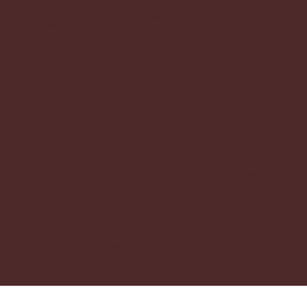
Paslaugos
Adresas
Specialistai
Tekstai
Gedimino pr. 24A, Vilnius
Kontaktai
Sekite mus
Taisyklės
Instagram
Paslaugų teikimo taisyklės
Facebook
Privatumo politika
© 2025 Augti auginant.
Sprendimas
Gilės Projektai.