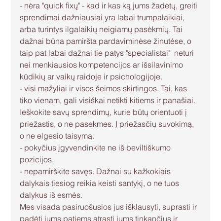
- nėra "quick fixų" - kad ir kas ką jums žadėtų, greiti 
sprendimai dažniausiai yra labai trumpalaikiai, 
arba turintys ilgalaikių neigiamų pasėkmių. Tai 
dažnai būna pamiršta pardaviminėse žinutėse, o 
taip pat labai dažnai tie patys "specialistai"  neturi 
nei menkiausios kompetencijos ar išsilavinimo 
kūdikių ar vaikų raidoje ir psichologijoje. 
- visi mažyliai ir visos šeimos skirtingos. Tai, kas 
tiko vienam, gali visiškai netikti kitiems ir panašiai. 
Ieškokite savų sprendimų, kurie būtų orientuoti į 
priežastis, o ne pasekmes. Į priežasčių suvokimą, 
o ne elgesio taisymą.
- pokyčius įgyvendinkite ne iš beviltiškumo 
pozicijos.
- nepamirškite savęs. Dažnai su kažkokiais 
dalykais tiesiog reikia keisti santykį, o ne tuos 
dalykus iš esmės. 
Mes visada pasiruošusios jus išklausyti, suprasti ir 
padėti jums patiems atrasti jums tinkančius ir 