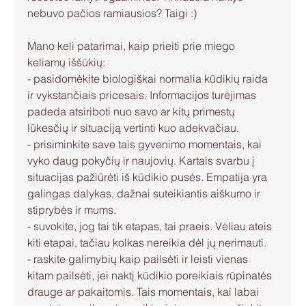
nebuvo pačios ramiausios? Taigi :)
Mano keli patarimai, kaip prieiti prie miego 
keliamų iššūkių:
- pasidomėkite biologiškai normalia kūdikių raida 
ir vykstančiais pricesais. Informacijos turėjimas 
padeda atsiriboti nuo savo ar kitų primestų 
lūkesčių ir situaciją vertinti kuo adekvačiau.
- prisiminkite save tais gyvenimo momentais, kai 
vyko daug pokyčių ir naujovių. Kartais svarbu į 
situacijas pažiūrėti iš kūdikio pusės. Empatija yra 
galingas dalykas, dažnai suteikiantis aiškumo ir 
stiprybės ir mums. 
- suvokite, jog tai tik etapas, tai praeis. Vėliau ateis 
kiti etapai, tačiau kolkas nereikia dėl jų nerimauti.
- raskite galimybių kaip pailsėti ir leisti vienas 
kitam pailsėti, jei naktį kūdikio poreikiais rūpinatės 
drauge ar pakaitomis. Tais momentais, kai labai 