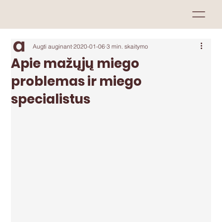
Augti auginant
2020-01-06
3 min. skaitymo
Apie mažųjų miego
problemas ir miego
specialistus