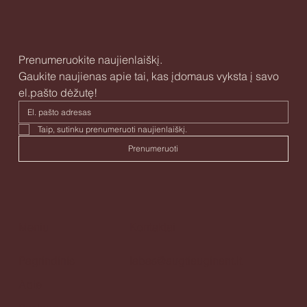
Prenumeruokite naujienlaiškį.
Gaukite naujienas apie tai, kas įdomaus vyksta į savo 
el.pašto dėžutę!
Taip, sutinku prenumeruoti naujienlaiškį. 
Prenumeruoti
Meniu
Kontaktai
Pagrindinis
labas@augtiauginant.lt
Apie