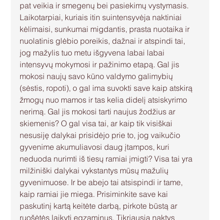
pat veikia ir smegenų bei pasiekimų vystymasis. 
Laikotarpiai, kuriais itin suintensyvėja naktiniai 
kėlimaisi, sunkumai migdantis, prasta nuotaika ir 
nuolatinis glėbio poreikis, dažnai ir atspindi tai, 
jog mažylis tuo metu išgyvena labai labai 
intensyvų mokymosi ir pažinimo etapą. Gal jis 
mokosi naujų savo kūno valdymo galimybių 
(sėstis, ropoti), o gal ima suvokti save kaip atskirą 
žmogų nuo mamos ir tas kelia didelį atsiskyrimo 
nerimą. Gal jis mokosi tarti naujus žodžius ar 
skiemenis? O gal visa tai, ar kaip tik visiškai 
nesusiję dalykai prisidėjo prie to, jog vaikučio 
gyvenime akumuliavosi daug įtampos, kuri 
neduoda nurimti iš tiesų ramiai įmigti? Visa tai yra 
milžiniški dalykai vykstantys mūsų mažulių 
gyvenimuose. Ir be abejo tai atsispindi ir tame, 
kaip ramiai jie miega. Prisiminkite save kai 
paskutinį kartą keitėte darbą, pirkote būstą ar 
ruošėtės laikyti egzaminus. Tikriausia naktys 