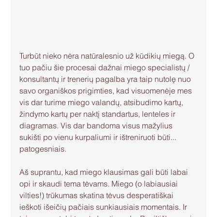
Turbūt nieko nėra natūralesnio už kūdikių miegą. O 
tuo pačiu šie procesai dažnai miego specialistų / 
konsultantų ir trenerių pagalba yra taip nutolę nuo 
savo organiškos prigimties, kad visuomenėje mes 
vis dar turime miego valandų, atsibudimo kartų, 
žindymo kartų per naktį standartus, lenteles ir 
diagramas. Vis dar bandoma visus mažylius 
sukišti po vienu kurpaliumi ir ištreniruoti būti... 
patogesniais.
Aš suprantu, kad miego klausimas gali būti labai 
opi ir skaudi tema tėvams. Miego (o labiausiai 
vilties!) trūkumas skatina tėvus desperatiškai 
ieškoti išeičių pačiais sunkiausiais momentais. Ir 