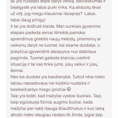
tai yra nuostabi terpė daryti verslą. Beviltiškumas ir 
bejėgystė yra labai puiki rinka. Ką atiduotų tėvai 
už viltį, jog miego klausimai išsispręs?  Labai, 
labai daug pinigų!
Ir tai yra didžiulė klaida. Man sunkiais gyvenimo 
etapais padeda seniai išmokta pamoka: 
sprendimus griebtis naujų metodų, priemonių ar 
veiksmų daryti ne tuomet, kai esame duobėje, o 
pokyčius įgyvendinti atsispyrus nuo stabilaus 
pagrindo. Tuomet galėsite blaiviau įvertinti 
situaciją ir tai kas tinka jums, jūsų vaikui ir jūsų 
šeimai.
Nes tos duobės yra kasdienybė. Turbūt nėra nieko 
labiau nepastovaus nei kūdikio nuotaika ir 
besikeičiantys miego įpročiai 🤭 
Taip yra todėl, kad mažyliai vystosi šuoliais. Taip, 
kaip egzistuoja fiziniai augimo šuoliai, kada 
mažyliai per naktį išauga šliaužtinukus ir kurį laiką 
atrodo nieko daugiau nedaro tik žinda, lygiai taip 