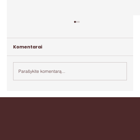
Komentarai
Parašykite komentarą...
Apie agresiją ir bejėgystę