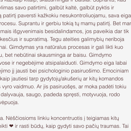
limas savo patirtimi, galbūt kaltė, galbūt pyktis ir 
 patirtį paversti kažkokiu nesukontroliuojamu, sava eiga
procesu. Suprantu ir gerbiu tokią tų mamų patirtį. Bet ma
iamais išgyvenimais besidalindamos, jos paveikia dar tik 
esčius ir supratimą. Tegu ateities galimybių neriboja 
nimai. Gimdymas yra natūralus procesas ir gali likti kuo 
nku, bet nebūtinai skausminga ar baisu. Gimdymo 
ose ir negebėjime atsipalaiduoti. Gimdymo eiga labai 
jimo jį jausti bei psichologinio pasiruošimo. Emociniam 
 kaip jautiesi tarp gydytojų/akušerių ar kitų komandos 
us vyro vaidmuo. Ar jis pasiruošęs, ar moka padėti tokiu 
o, dalyvauja, saugo, padeda spręsti, motyvuoja, rodo 
kvėpuoja.
ra. Nėščiosioms linkiu koncentruotis į teigiamas kitų 
ikti ❤ ir rasti būdų, kaip gydyti savo pačių traumas. Tai 