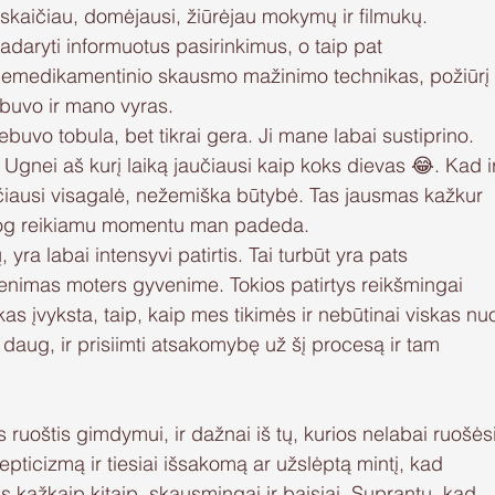
skaičiau, domėjausi, žiūrėjau mokymų ir filmukų. 
padaryti informuotus pasirinkimus, o taip pat 
 nemedikamentinio skausmo mažinimo technikas, požiūrį 
buvo ir mano vyras. 
uvo tobula, bet tikrai gera. Ji mane labai sustiprino. 
Ugnei aš kurį laiką jaučiausi kaip koks dievas 😂. Kad i
aučiausi visagalė, nežemiška būtybė. Tas jausmas kažkur 
iu, jog reikiamu momentu man padeda. 
yra labai intensyvi patirtis. Tai turbūt yra pats 
venimas moters gyvenime. Tokios patirtys reikšmingai 
 įvyksta, taip, kaip mes tikimės ir nebūtinai viskas nu
 daug, ir prisiimti atsakomybę už šį procesą ir tam 
ruoštis gimdymui, ir dažnai iš tų, kurios nelabai ruošėsi
skepticizmą ir tiesiai išsakomą ar užslėptą mintį, kad 
yks kažkaip kitaip, skausmingai ir baisiai. Suprantu, kad 