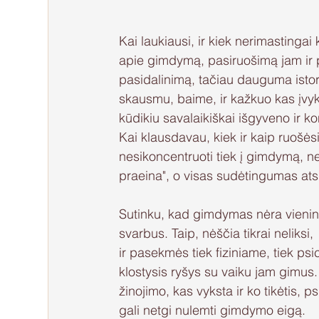
Kai laukiausi, ir kiek nerimastinga
apie gimdymą, pasiruošimą jam ir pat
pasidalinimą, tačiau dauguma isto
skausmu, baime, ir kažkuo kas įvyko
kūdikiu savalaikiškai išgyveno ir ko
Kai klausdavau, kiek ir kaip ruošės
nesikoncentruoti tiek į gimdymą, ne
praeina", o visas sudėtingumas atsi
Sutinku, kad gimdymas nėra vienintel
svarbus. Taip, nėščia tikrai neliksi,
ir pasekmės tiek fiziniame, tiek ps
klostysis ryšys su vaiku jam gimus.
žinojimo, kas vyksta ir ko tikėtis, p
gali netgi nulemti gimdymo eigą.