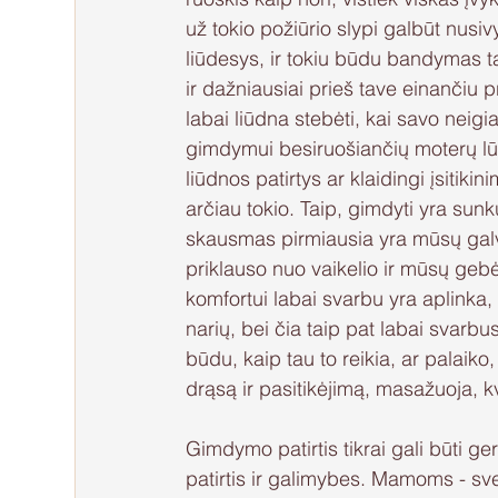
už tokio požiūrio slypi galbūt nusivy
liūdesys, ir tokiu būdu bandymas tą
ir dažniausiai prieš tave einančiu 
labai liūdna stebėti, kai savo neig
gimdymui besiruošiančių moterų lūk
liūdnos patirtys ar klaidingi įsitiki
arčiau tokio. Taip, gimdyti yra su
skausmas pirmiausia yra mūsų galv
priklauso nuo vaikelio ir mūsų gebė
komfortui labai svarbu yra aplinka,
narių, bei čia taip pat labai svarb
būdu, kaip tau to reikia, ar palaik
drąsą ir pasitikėjimą, masažuoja, 
Gimdymo patirtis tikrai gali būti ge
patirtis ir galimybes. Mamoms - sve