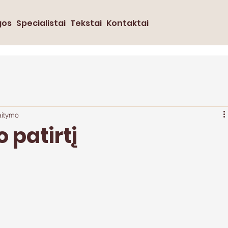
gos
Specialistai
Tekstai
Kontaktai
aitymo
 patirtį