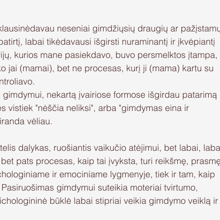
i klausinėdavau neseniai gimdžiųsių draugių ar pažįstam
irtį, labai tikėdavausi išgirsti nuraminantį ir įkvėpiantį 
rijų, kurios mane pasiekdavo, buvo persmelktos įtampa,
 jai (mamai), bet ne procesas, kurį ji (mama) kartu su 
ntroliavo.
i gimdymui, nekartą įvairiose formose išgirdau patarimą 
s vistiek "nėščia neliksi", arba "gimdymas eina ir 
randa vėliau. 
is dalykas, ruošiantis vaikučio atėjimui, bet labai, laba
  bet pats procesas, kaip tai įvyksta, turi reikšmę, prasmę
ichologiniame ir emociniame lygmenyje, tiek ir tam, kaip 
 Pasiruošimas gimdymui suteikia moteriai tvirtumo, 
sichologininė būklė labai stipriai veikia gimdymo veiklą ir