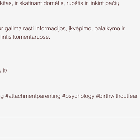
itas, ir skatinant domėtis, ruoštis ir linkint pačių 
kur galima rasti informacijos, įkvėpimo, palaikymo ir 
alintis komentaruose.
lt/
ng
#attachmentparenting
#psychology
#birthwithoutfear