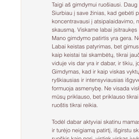
Taigi aš gimdymui ruošiausi. Daug 
Siurbiau į save žinias, kad gebėti 
koncentravausi į atsipalaidavimo,
skausmą. Viskame labai įsitraukęs 
Mano gimdymo patirtis yra gera. Neb
Labai keistas patyrimas, bet gimus 
kaip keistai tai skambėtų, tikrai j
viduje vis dar yra ir dabar, ir tik
Gimdymas, kad ir kaip viskas vyktų, 
ryškiausias ir intensyviausias išgy
formuoja asmenybę. Ne visada viskas
mūsų priklauso, bet priklauso tikrai
ruoštis tikrai reikia.
Todėl dabar aktyviai skatinu mamas 
ir turėjo neigiamą patirtį, išgirstu 
ruoškis kaip nori, vistiek viskas įv