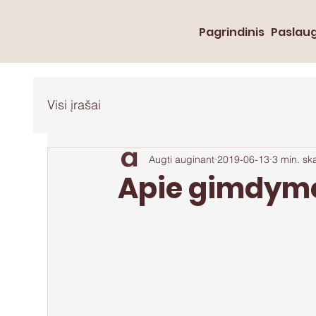
Pagrindinis
Paslau
Visi įrašai
Augti auginant
2019-06-13
3 min. sk
Apie gimdymo