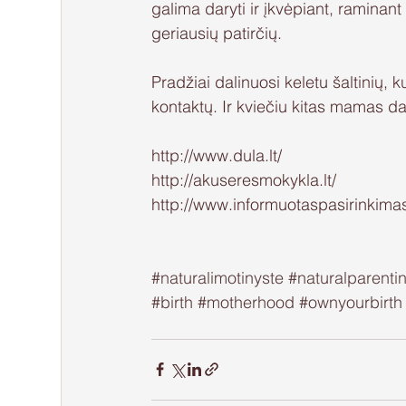
galima daryti ir įkvėpiant, raminant k
geriausių patirčių. 
Pradžiai dalinuosi keletu šaltinių, 
kontaktų. Ir kviečiu kitas mamas d
http://www.dula.lt/
http://akuseresmokykla.lt/
http://www.informuotaspasirinkimas.
#naturalimotinyste
#naturalparenti
#birth
#motherhood
#ownyourbirth