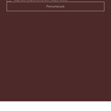
Taip, sutinku prenumeruoti naujienlaiškį. 
Prenumeruoti
Meniu
Kontaktai
Pagrindinis
labas@augtiauginant.lt
Apie
Paslaugos
Adresas
Specialistai
Tekstai
Gedimino pr. 24A, Vilnius
Kontaktai