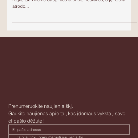
Terrible two's, three's ir t.t. Apie dvimečių ir trimečių emocijas,
regis, jau žinome daug. Jos stiprios, neaiškios, o jų raiška
atrodo...
Prenumeruokite naujienlaiškį.
Gaukite naujienas apie tai, kas įdomaus vyksta į savo 
el.pašto dėžutę!