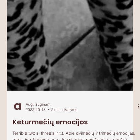
Augti auginant
2022-10-18
2 min. skaitymo
Keturmečių emocijos