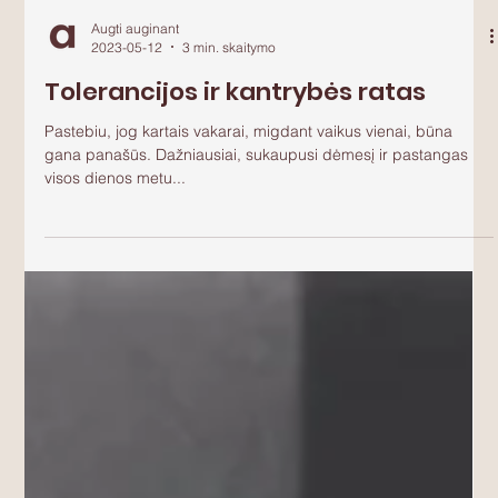
Augti auginant
2023-05-12
3 min. skaitymo
Tolerancijos ir kantrybės ratas
Pastebiu, jog kartais vakarai, migdant vaikus vienai, būna
gana panašūs. Dažniausiai, sukaupusi dėmesį ir pastangas
visos dienos metu...