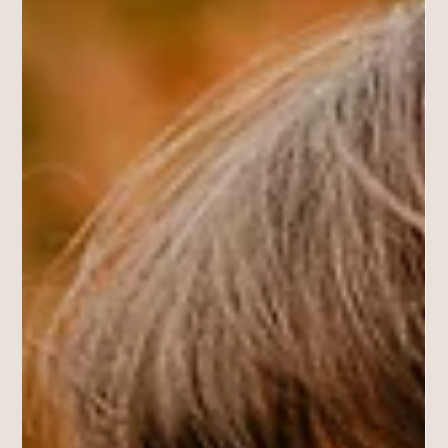
2022-09-24
2 min. skaitymo
Apie šviesias ir tamsias žmonių
puses
Skaitant paskutinio įrašo, apie ledo karalienę, kurį parašė
Beatričė komentarus Facebook'e many jaučiu ima virti daug
įvairiausių...