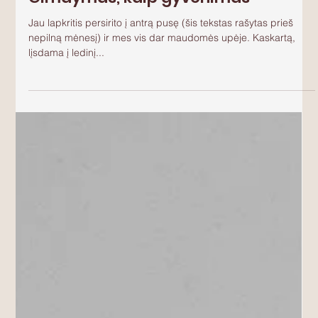
Augti auginant
2021-12-11
1 min. skaitymo
Gimdymas, kaip gyvenimas
Jau lapkritis persirito į antrą pusę (šis tekstas rašytas prieš
nepilną mėnesį) ir mes vis dar maudomės upėje. Kaskartą,
lįsdama į ledinį...