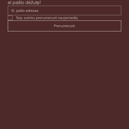
Prenumeruokite naujienlaiškį.
Gaukite naujienas apie tai, kas įdomaus vyksta į savo 
el.pašto dėžutę!
Taip, sutinku prenumeruoti naujienlaiškį. 
Prenumeruoti
Meniu
Kontaktai
Pagrindinis
labas@augtiauginant.lt
Apie
Paslaugos
Adresas
Specialistai
Tekstai
Gedimino pr. 24A, Vilnius