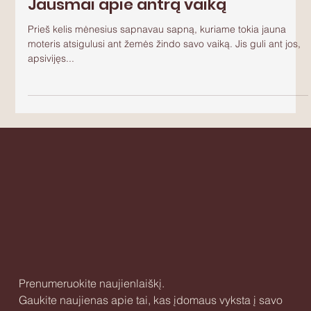
2021-08-04
2 min. skaitymo
Jausmai apie antrą vaiką
Prieš kelis mėnesius sapnavau sapną, kuriame tokia jauna
moteris atsigulusi ant žemės žindo savo vaiką. Jis guli ant jos,
apsivijęs...